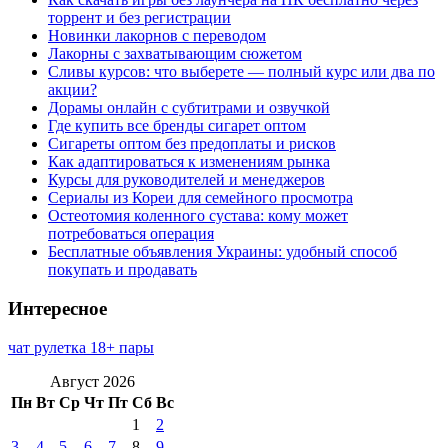
торрент и без регистрации
Новинки лакорнов с переводом
Лакорны с захватывающим сюжетом
Сливы курсов: что выберете — полный курс или два по
акции?
Дорамы онлайн с субтитрами и озвучкой
Где купить все бренды сигарет оптом
Сигареты оптом без предоплаты и рисков
Как адаптироваться к изменениям рынка
Курсы для руководителей и менеджеров
Сериалы из Кореи для семейного просмотра
Остеотомия коленного сустава: кому может
потребоваться операция
Бесплатные объявления Украины: удобный способ
покупать и продавать
Интересное
чат рулетка 18+ пары
Август 2026
Пн
Вт
Ср
Чт
Пт
Сб
Вс
1
2
3
4
5
6
7
8
9