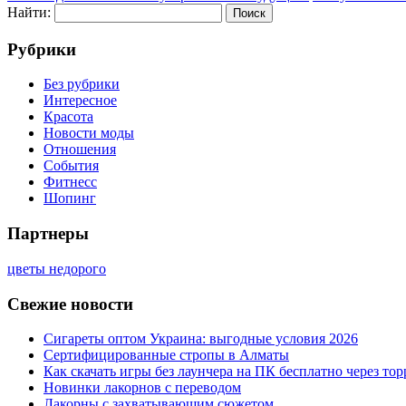
Найти:
Рубрики
Без рубрики
Интересное
Красота
Новости моды
Отношения
События
Фитнесс
Шопинг
Партнеры
цветы недорого
Свежие новости
Сигареты оптом Украина: выгодные условия 2026
Сертифицированные стропы в Алматы
Как скачать игры без лаунчера на ПК бесплатно через тор
Новинки лакорнов с переводом
Лакорны с захватывающим сюжетом