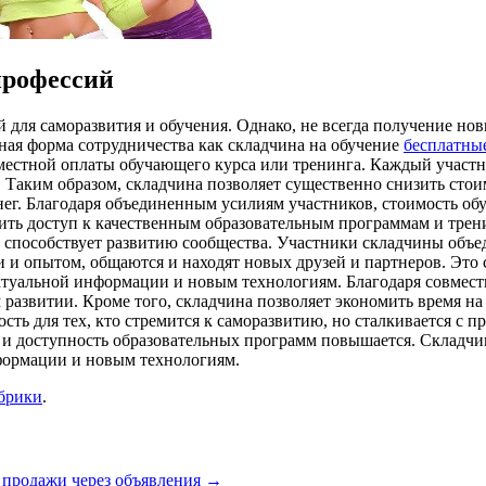
профессий
для саморазвития и обучения. Однако, не всегда получение нов
ная форма сотрудничества как складчина на обучение
бесплатны
овместной оплаты обучающего курса или тренинга. Каждый участ
. Таким образом, складчина позволяет существенно снизить сто
ег. Благодаря объединенным усилиям участников, стоимость обу
чить доступ к качественным образовательным программам и тре
ие способствует развитию сообщества. Участники складчины об
 и опытом, общаются и находят новых друзей и партнеров. Это 
актуальной информации и новым технологиям. Благодаря совмест
м развитии. Кроме того, складчина позволяет экономить время 
ость для тех, кто стремится к саморазвитию, но сталкивается с
во и доступность образовательных программ повышается. Складч
нформации и новым технологиям.
убрики
.
 продажи через объявления
→