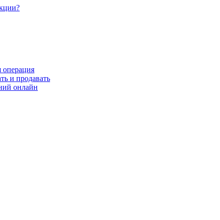
акции?
я операция
ть и продавать
ний онлайн