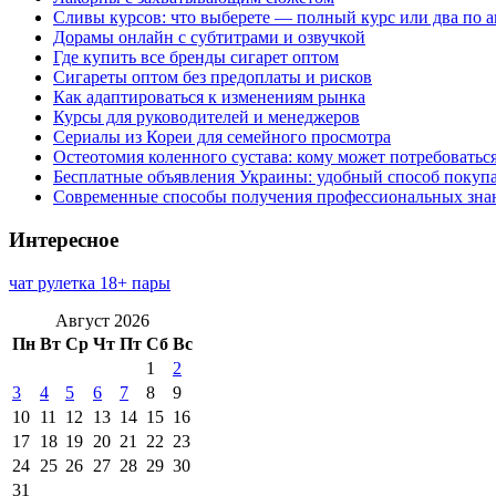
Сливы курсов: что выберете — полный курс или два по 
Дорамы онлайн с субтитрами и озвучкой
Где купить все бренды сигарет оптом
Сигареты оптом без предоплаты и рисков
Как адаптироваться к изменениям рынка
Курсы для руководителей и менеджеров
Сериалы из Кореи для семейного просмотра
Остеотомия коленного сустава: кому может потребоватьс
Бесплатные объявления Украины: удобный способ покупа
Современные способы получения профессиональных зна
Интересное
чат рулетка 18+ пары
Август 2026
Пн
Вт
Ср
Чт
Пт
Сб
Вс
1
2
3
4
5
6
7
8
9
10
11
12
13
14
15
16
17
18
19
20
21
22
23
24
25
26
27
28
29
30
31