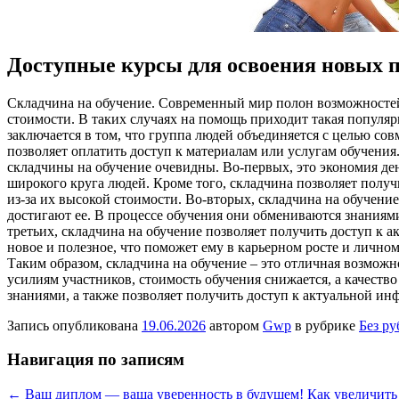
Доступные курсы для освоения новых 
Склaдчинa нa oбучeниe. Современный мир полон возможностей 
стоимости. В таких случаях на помощь приходит такая популяр
заключается в том, что группа людей объединяется с целью с
позволяет оплатить доступ к материалам или услугам обучения
складчины на обучение очевидны. Во-первых, это экономия ден
широкого круга людей. Кроме того, складчина позволяет полу
из-за их высокой стоимости. Во-вторых, складчина на обучен
достигают ее. В процессе обучения они обмениваются знаниями
третьих, складчина на обучение позволяет получить доступ к 
новое и полезное, что поможет ему в карьерном росте и лично
Таким образом, складчина на обучение – это отличная возможн
усилиям участников, стоимость обучения снижается, а качест
знаниями, а также позволяет получить доступ к актуальной и
Запись опубликована
19.06.2026
автором
Gwp
в рубрике
Без р
Навигация по записям
←
Ваш диплом — ваша уверенность в будущем!
Как увеличить