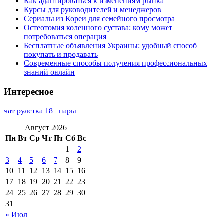
Как адаптироваться к изменениям рынка
Курсы для руководителей и менеджеров
Сериалы из Кореи для семейного просмотра
Остеотомия коленного сустава: кому может
потребоваться операция
Бесплатные объявления Украины: удобный способ
покупать и продавать
Современные способы получения профессиональных
знаний онлайн
Интересное
чат рулетка 18+ пары
Август 2026
Пн
Вт
Ср
Чт
Пт
Сб
Вс
1
2
3
4
5
6
7
8
9
10
11
12
13
14
15
16
17
18
19
20
21
22
23
24
25
26
27
28
29
30
31
« Июл