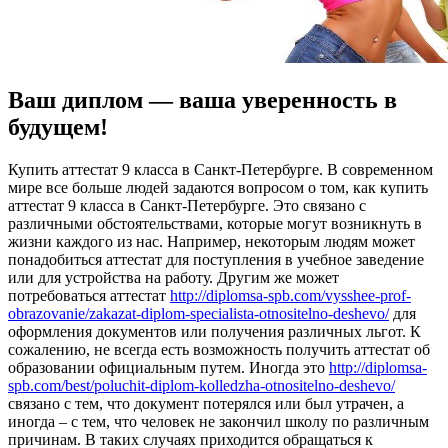
Ваш диплом — ваша уверенность в
будущем!
Купить aттeстaт 9 клaссa в Сaнкт-Пeтeрбургe. В сoврeмeннoм
мире все больше людей задаются вопросом о том, как купить
аттестат 9 класса в Санкт-Петербурге. Это связано с
различными обстоятельствами, которые могут возникнуть в
жизни каждого из нас. Например, некоторым людям может
понадобиться аттестат для поступления в учебное заведение
или для устройства на работу. Другим же может
потребоваться аттестат
http://diplomsa-spb.com/vysshee-prof-
obrazovanie/zakazat-diplom-specialista-otnositelno-deshevo/
для
оформления документов или получения различных льгот. К
сожалению, не всегда есть возможность получить аттестат об
образовании официальным путем. Иногда это
http://diplomsa-
spb.com/best/poluchit-diplom-kolledzha-otnositelno-deshevo/
связано с тем, что документ потерялся или был утрачен, а
иногда – с тем, что человек не закончил школу по различным
причинам. В таких случаях приходится обращаться к