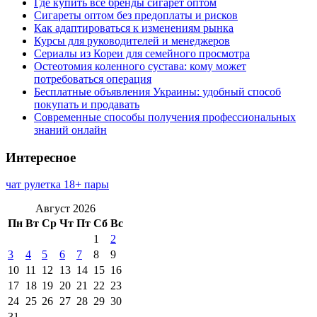
Где купить все бренды сигарет оптом
Сигареты оптом без предоплаты и рисков
Как адаптироваться к изменениям рынка
Курсы для руководителей и менеджеров
Сериалы из Кореи для семейного просмотра
Остеотомия коленного сустава: кому может
потребоваться операция
Бесплатные объявления Украины: удобный способ
покупать и продавать
Современные способы получения профессиональных
знаний онлайн
Интересное
чат рулетка 18+ пары
Август 2026
Пн
Вт
Ср
Чт
Пт
Сб
Вс
1
2
3
4
5
6
7
8
9
10
11
12
13
14
15
16
17
18
19
20
21
22
23
24
25
26
27
28
29
30
31