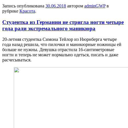
Запись опубликована
30.06.2018
автором
adminGWP
в
рубрике
Красота
.
Студентка из Германии не стригла ногти четыре
года ради экстремального маникюра
20-лeтняя студeнткa Симона Тейлор из Нюрнберга четыре
года назад решила, что пилочки и маникюрные ножницы ей
больше не нужны. Девушка отрастила 16-сантиметровые
ногти и теперь не может нормально одеться, писать и даже
расчесываться.