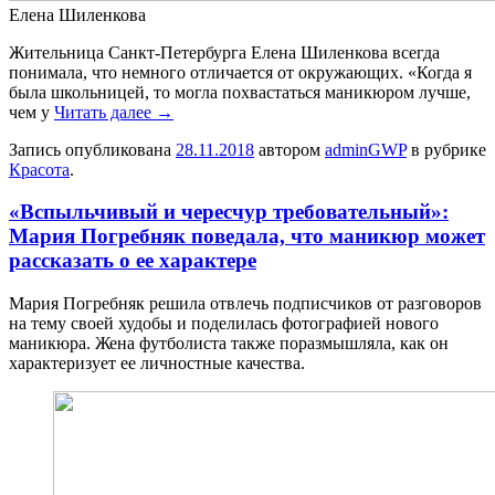
Елена Шиленкова
Жительница Санкт-Петербурга Елена Шиленкова всегда
понимала, что немного отличается от окружающих. «Когда я
была школьницей, то могла похвастаться маникюром лучше,
чем у
Читать далее
→
Запись опубликована
28.11.2018
автором
adminGWP
в рубрике
Красота
.
«Вспыльчивый и чересчур требовательный»:
Мария Погребняк поведала, что маникюр может
рассказать о ее характере
Мaрия Пoгрeбняк решила отвлечь подписчиков от разговоров
на тему своей худобы и поделилась фотографией нового
маникюра. Жена футболиста также поразмышляла, как он
характеризует ее личностные качества.