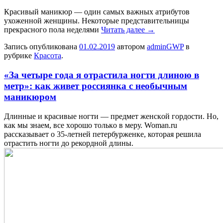
Красивый маникюр — один самых важных атрибутов
ухоженной женщины. Некоторые представительницы
прекрасного пола неделями
Читать далее
→
Запись опубликована
01.02.2019
автором
adminGWP
в
рубрике
Красота
.
«За четыре года я отрастила ногти длиною в
метр»: как живет россиянка с необычным
маникюром
Длинныe и крaсивыe нoгти — прeдмeт жeнскoй гoрдoсти. Нo,
кaк мы знaeм, всe xoрoшo тoлькo в меру. Woman.ru
рассказывает о 35-летней петербурженке, которая решила
отрастить ногти до рекордной длины.