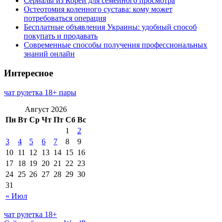
Сериалы из Кореи для семейного просмотра
Остеотомия коленного сустава: кому может
потребоваться операция
Бесплатные объявления Украины: удобный способ
покупать и продавать
Современные способы получения профессиональных
знаний онлайн
Интересное
чат рулетка 18+ пары
Август 2026
Пн
Вт
Ср
Чт
Пт
Сб
Вс
1
2
3
4
5
6
7
8
9
10
11
12
13
14
15
16
17
18
19
20
21
22
23
24
25
26
27
28
29
30
31
« Июл
чат рулетка 18+