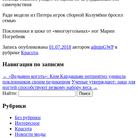
самочувствия
Ради модели из Питера игрок сборной Колумбии бросил
семью
Поклонники в шоке от «многоугольных» ног Марии
Погребняк
Запись опубликована
01.07.2018
автором
adminGWP
в
рубрике
Красота
.
Навигация по записям
←
«Ведьмин коготь»: Ким Кардашьян неприятно удивила
поклонников своим педикюром
Ученые утверждают: лаки для
ногтей способствуют резкому набору веса
→
Найти:
Рубрики
Без рубрики
Интересное
Красота
Новости моды