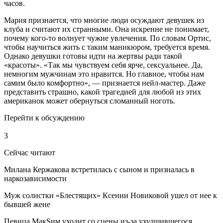
часов.
Мария признается, что многие люди осуждают девушек из
клуба и считают их странными. Она искренне не понимает,
почему кого-то волнует чужие увлечения. По словам Ортис,
чтобы научиться жить с таким маникюром, требуется время.
Однако девушки готовы идти на жертвы ради такой
«красоты». «Так мы чувствуем себя ярче, сексуальнее. Да,
немногим мужчинам это нравится. Но главное, чтобы нам
самим было комфортно», — признается нейл-мастер. Даже
представить страшно, какой трагедией для любой из этих
американок может обернуться сломанный ноготь.
Перейти к обсуждению
3
Сейчас читают
Милана Кержакова встретилась с сыном и призналась в
наркозависимости
Муж солистки «Блестящих» Ксении Новиковой ушел от нее к
бывшей жене
Певица МакSим уходит со сцены из-за ухудшившегося