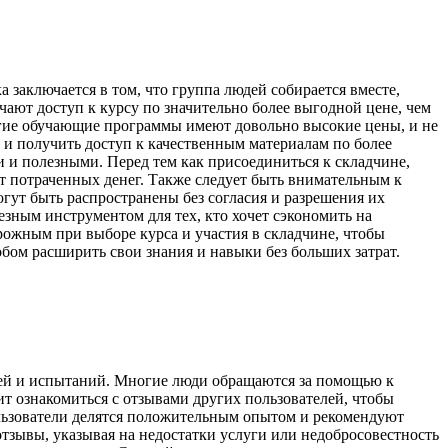
 заключается в том, что группа людей собирается вместе,
чают доступ к курсу по значительно более выгодной цене, чем
ногие обучающие программы имеют довольно высокие цены, и не
 и получить доступ к качественным материалам по более
и и полезными. Перед тем как присоединиться к складчине,
ит потраченных денег. Также следует быть внимательным к
гут быть распространены без согласия и разрешения их
езным инструментом для тех, кто хочет сэкономить на
рожным при выборе курса и участия в складчине, чтобы
обом расширить свои знания и навыки без больших затрат.
тей и испытаний. Многие люди обращаются за помощью к
т ознакомиться с отзывами других пользователей, чтобы
льзователи делятся положительным опытом и рекомендуют
отзывы, указывая на недостатки услуги или недобросовестность