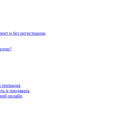
рент и без регистрации
акции?
я операция
ть и продавать
ний онлайн