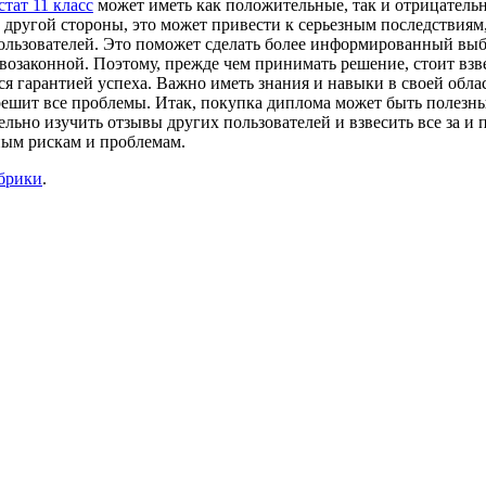
стат 11 класс
может иметь как положительные, так и отрицательн
другой стороны, это может привести к серьезным последствиям,
пользователей. Это поможет сделать более информированный вы
возаконной. Поэтому, прежде чем принимать решение, стоит взве
тся гарантией успеха. Важно иметь знания и навыки в своей обла
ешит все проблемы. Итак, покупка диплома может быть полезны
льно изучить отзывы других пользователей и взвесить все за и
ным рискам и проблемам.
убрики
.