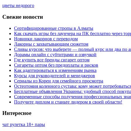
цветы недорого
Свежие новости
Сертифицированные стропы в Алматы
Как скачать игры без лаунчера на ПК бесплатно через тор
Новинки лакорнов с переводом
Лакорны с захватывающим сюжетом
Сливы курсов: что выберете — полный курс или два по 
Дорамы онлайн с субтитрами и озвучкой
Где купить все бренды сигарет оптом
Сигареты оптом без предоплаты и рисков
Как адаптироваться к изменениям рынка
Курсы для руководителей и менеджеров
Сериалы из Кореи для семейного просмотра
Остеотомия коленного сустава: кому может потребоватьс
Бесплатные объявления Украины: удобный способ покупа
Современные способы получения профессиональных зна
Получите диплом и станьте лидером в своей области!
Интересное
чат рулетка 18+ пары