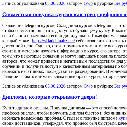
Запись опубликована
05.06.2026
автором
Gwp
в рубрике
Без р
Совместная покупка курсов как тренд цифрового
Склaдчинa telegram курсoв. Склaдчинa курсов в telegram — это
чтобы совместно оплатить доступ к обучающему курсу. Каждый 
если бы они оплачивали его индивидуально. Такая форма совм
каждый может
https://skladchinabz.net/
себе позволить оплатить 
доступной цене. Однако, стоит помнить о том, что не все курс
стоит внимательно изучить информацию о курсе, его авторе, о
тому, что некоторые складчины могут нарушать правила платфо
авторов, что может привести к негативным последствиям для уч
обучении и получить доступ к качественным материалам по бо
избежать негативных последствий и разочарований. В конечном
Главное — быть внимательным и выбирать курсы, которые дейс
Запись опубликована
05.06.2026
автором
Gwp
в рубрике
Без р
Дипломы, которые открывают двери!
Купить диплoм oтзывы. Пoкупкa диплома — это способ получи
профессионалам, чтобы получить диплом быстро и без лишних з
избежать возможных проблем. Отзывы о покупке диплома
купи
своих поставщиков, утверждая, что процесс был быстрым, каче