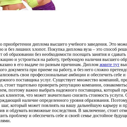
о приобретении диплома высшего учебного заведения. Это може
о и без лишних хлопот. Покупка диплома вуза – это способ ре
т об образовании без необходимости посещать занятия и сдават
ацию и устроиться на работу, требующую наличия высшего обра
тказано в его выдаче по разным причинам. Диплом
жмите тут
выс
ого документа при приеме на работу, и без него сложно претен
ализовать свои профессиональные амбиции и обеспечить себе и
адежного поставщика услуг. Существует множество компаний, п
каз, стоит тщательно проверить репутацию компании, ознакомить
ием, поэтому важно выбрать надежного поставщика, который пре
х клиентов, что может значительно снизить стоимость услуги. 
верждающий наличие определенного уровня образования. Поэтом
й шаг, который может повлиять на вашу дальнейшую карьеру и п
тив и обдумать возможные последствия. В заключение, стоит отме
ть проблему и обеспечить себе и своей семье достойное будуще
елями.