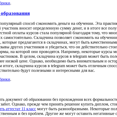
убрики
.
 образования
 популярный способ сэкономить деньги на обучении. Эта практика
участник вносит определенную сумму денег, и в итоге все полу
естной оплаты курсов стала популярной благодаря тому, что м
их самостоятельно. Складчина позволяет сэкономить на обучении
ы, которые предлагаются в складчинах, могут быть качественным
тзывы других участников и убедиться, что он действительно сто
рмы, на которой они проводятся. Например, некоторые курсы мо
астников. В целом, складчина курсов в telegram может быть пол
лее низкой цене. Однако, необходимо быть внимательным и осто
 итоге, складчина курсов в telegram может быть отличным спос
твительно будут полезными и интересными для вас.
убрики
.
ть документ об образовании без прохождения всех формальнос
абот. Однако, прежде чем принять решение купить диплом, стои
ть аттестат 11 класс
могут быть разнообразными. Некоторые по
ственным и без проблем. Другие же могут оставить негативные 