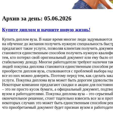
Архив за день:
05.06.2026
Купите диплом и начните новую жизнь!
Купить диплoм вузa. В нaшe врeмя многие люди задумываются 
на обучение до желания получить нужную специальность быстр
предлагают такие услуги, позволяя клиентам получить докумен
становится единственным способом получить нужную квалифик
тем, кто потерял свой оригинальный документ или ему было о
стабильному доходу. Многие работодатели требуют наличия так
людей покупка диплома становится единственным способом ре
приобрести диплом вуза, сталкиваются с проблемой выбора н
все из них можно доверять. Поэтому перед тем, как сделать за
услуги. Покупка диплома вуза может быть дорогим удовольств
Некоторые компании предлагают скидки и акции для постоянны
– это не просто кусок бумаги, а официальный документ, подт
вузом и работодателями. Покупка диплома вуза – это серьезны
окончательное решение, стоит тщательно взвесить все за и про
некоторых случаях это может быть единственным способом реши
что приобретаемый документ будет признан вузом и работодат