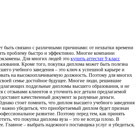
т быть связано с различными причинами: от нехватки времени
шить проблему быстро и эффективно. Многие компании
ь экзамены. Для многих людей это
купить аттестат 9 класс
зования. Кроме того, покупка диплома может быть полезна
шего учебного заведения – это ключ к успешной карьере и
довать на высокооплачиваемую должность. Поэтому для многих
 своей семье достойное будущее. Многие люди, решившие
редлагающих поддельные дипломы высшего образования, и не
ся с отзывами клиентов и уточнить все детали предлагаемой
доставит качественный документ за разумные деньги.
Однако стоит помнить, что диплом высшего учебного заведения
у важно убедиться, что приобретаемый диплом будет признан
рофессиональное развитие. Поэтому перед тем, как принять
тить, что покупка диплома вуза – это не всегда плохо. В
е. Главное – выбрать надежного поставщика услуг и убедиться,