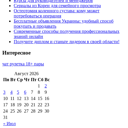
Курсы для руководителей и менеджеров
Сериалы из Кореи для семейного просмотра
Остеотомия коленного сустава: кому может
потребоваться операция
Бесплатные объявления Украины: удобный способ
покупать и продавать
Современные способы получения профессиональных
знаний онлайн
Получите диплом и станьте лидером в своей области!
Интересное
чат рулетка 18+ пары
Август 2026
Пн
Вт
Ср
Чт
Пт
Сб
Вс
1
2
3
4
5
6
7
8
9
10
11
12
13
14
15
16
17
18
19
20
21
22
23
24
25
26
27
28
29
30
31
« Июл