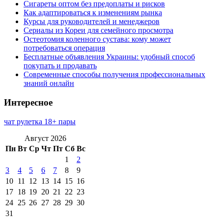
Сигареты оптом без предоплаты и рисков
Как адаптироваться к изменениям рынка
Курсы для руководителей и менеджеров
Сериалы из Кореи для семейного просмотра
Остеотомия коленного сустава: кому может
потребоваться операция
Бесплатные объявления Украины: удобный способ
покупать и продавать
Современные способы получения профессиональных
знаний онлайн
Интересное
чат рулетка 18+ пары
Август 2026
Пн
Вт
Ср
Чт
Пт
Сб
Вс
1
2
3
4
5
6
7
8
9
10
11
12
13
14
15
16
17
18
19
20
21
22
23
24
25
26
27
28
29
30
31