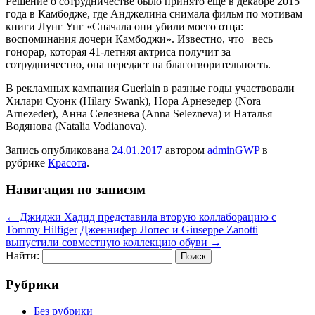
Решение о сотрудничестве было принято еще в декабре 2015
года в Камбодже, где Анджелина снимала фильм по мотивам
книги Лунг Унг «Сначала они убили моего отца:
воспоминания дочери Камбоджи». Известно, что весь
гонорар, которая 41-летняя актриса получит за
сотрудничество, она передаст на благотворительность.
В рекламных кампания Guerlain в разные годы участвовали
Хилари Суонк (Hilary Swank), Нора Арнезедер (Nora
Arnezeder), Анна Селезнева (Anna Selezneva) и Наталья
Водянова (Natalia Vodianova).
Запись опубликована
24.01.2017
автором
adminGWP
в
рубрике
Красота
.
Навигация по записям
←
Джиджи Хадид представила вторую коллаборацию с
Tommy Hilfiger
Дженнифер Лопес и Giuseppe Zanotti
выпустили совместную коллекцию обуви
→
Найти:
Рубрики
Без рубрики