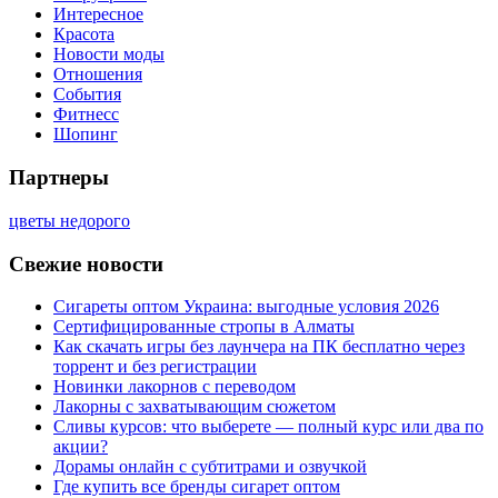
Интересное
Красота
Новости моды
Отношения
События
Фитнесс
Шопинг
Партнеры
цветы недорого
Свежие новости
Сигареты оптом Украина: выгодные условия 2026
Сертифицированные стропы в Алматы
Как скачать игры без лаунчера на ПК бесплатно через
торрент и без регистрации
Новинки лакорнов с переводом
Лакорны с захватывающим сюжетом
Сливы курсов: что выберете — полный курс или два по
акции?
Дорамы онлайн с субтитрами и озвучкой
Где купить все бренды сигарет оптом