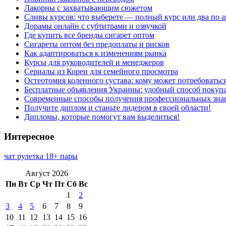
Лакорны с захватывающим сюжетом
Сливы курсов: что выберете — полный курс или два по 
Дорамы онлайн с субтитрами и озвучкой
Где купить все бренды сигарет оптом
Сигареты оптом без предоплаты и рисков
Как адаптироваться к изменениям рынка
Курсы для руководителей и менеджеров
Сериалы из Кореи для семейного просмотра
Остеотомия коленного сустава: кому может потребоватьс
Бесплатные объявления Украины: удобный способ покупа
Современные способы получения профессиональных зна
Получите диплом и станьте лидером в своей области!
Дипломы, которые помогут вам выделиться!
Интересное
чат рулетка 18+ пары
Август 2026
Пн
Вт
Ср
Чт
Пт
Сб
Вс
1
2
3
4
5
6
7
8
9
10
11
12
13
14
15
16