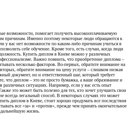
овые возможности, помогает получить высокооплачиваемую
чным причинам. Именно поэтому некоторые люди обращаются к
ли у вас нет возможности по каким-либо причинам учиться в
озволить себе обучение. Кроме того, есть случаи, когда люди
 должность. Купить диплом в Киеве можно у различных
профессионализме. Важно помнить, что приобретение диплома –
итывать несколько факторов. Во-первых, обратите внимание на
-вторых, обратите внимание на цену услуги – слишком низкая
жный документ, но и ответственный шаг, который требует
, что диплом – это не просто бумажка, а ваше образование и
 различных ситуациях. Например, если у вас есть опыт
акже это может быть полезно для тех, кто хочет улучшить свои
е всегда легальный способ. В некоторых случаях это может
упить диплом в Киеве, стоит хорошо продумать все последствия
тывать все «за» и «против», прежде чем принять окончательное
у дальнейшую жизнь.