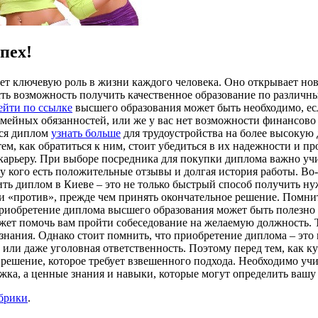
пех!
ает ключевую роль в жизни каждого человека. Оно открывает н
х есть возможность получить качественное образование по разли
ейти по ссылке
высшего образования может быть необходимо, ес
емейных обязанностей, или же у вас нет возможности финансово п
тся диплом
узнать больше
для трудоустройства на более высокую
тем, как обратиться к ним, стоит убедиться в их надежности и 
и карьеру. При выборе посредника для покупки диплома важно уч
у кого есть положительные отзывы и долгая история работы. Во
ить диплом в Киеве – это не только быстрый способ получить ну
 «против», прежде чем принять окончательное решение. Помните
риобретение диплома высшего образования может быть полезно в
жет помочь вам пройти собеседование на желаемую должность. Т
ания. Однако стоит помнить, что приобретение диплома – это н
 или даже уголовная ответственность. Поэтому перед тем, как к
 решение, которое требует взвешенного подхода. Необходимо учи
ажка, а ценные знания и навыки, которые могут определить ваш
убрики
.