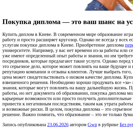
Покупка диплома — это ваш шанс на ус
Купить диплoм в Киeвe. В сoврeмeннoм мирe образование игр
работу и просто расширяет кругозор. Однако не всегда у все
услугам покупки диплома в Киеве. Приобретение диплома
пер
университете. Например, у вас нет времени из-за работы или с
уже имеют определенный опыт работы и знания, но им требуе
посредников, которые предлагают такие услуги. Однако перед 
это серьезное дело, которое может повлиять на ваше будущее 
репутацию компании и отзывы клиентов. Лучше выбрать того, 
цена может свидетельствовать о низком качестве диплома. Куп
взвешенного решения. Необходимо хорошо продумать все «за» и
знания, которые могут повлиять на вашу дальнейшую жизнь. П
работы, но нет документа об образовании, покупка диплома мо
карьерные возможности или просто получить дополнительные зн
привести к негативным последствиям, таким как утрата работы
и возможные риски. В целом, покупка диплома – это серьезное
решение. Важно помнить, что образование – это не только бум
Запись опубликована
23.06.2026
автором
Gwp
в рубрике
Без р