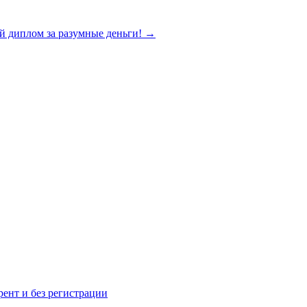
 диплом за разумные деньги!
→
рент и без регистрации