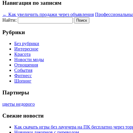
Навигация по записям
←
Как увеличить продажи через объявления
Профессиональный
Найти:
Рубрики
Без рубрики
Интересное
Красота
Новости моды
Отношения
События
Фитнесс
Шопинг
Партнеры
цветы недорого
Свежие новости
Как скачать игры без лаунчера на ПК бесплатно через тор
Новинки лакорнов с переводом