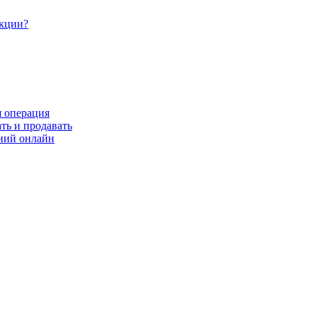
акции?
я операция
ть и продавать
ний онлайн