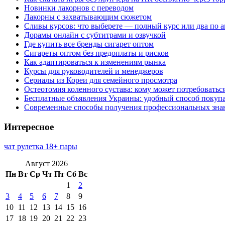
Новинки лакорнов с переводом
Лакорны с захватывающим сюжетом
Сливы курсов: что выберете — полный курс или два по 
Дорамы онлайн с субтитрами и озвучкой
Где купить все бренды сигарет оптом
Сигареты оптом без предоплаты и рисков
Как адаптироваться к изменениям рынка
Курсы для руководителей и менеджеров
Сериалы из Кореи для семейного просмотра
Остеотомия коленного сустава: кому может потребоватьс
Бесплатные объявления Украины: удобный способ покупа
Современные способы получения профессиональных зна
Интересное
чат рулетка 18+ пары
Август 2026
Пн
Вт
Ср
Чт
Пт
Сб
Вс
1
2
3
4
5
6
7
8
9
10
11
12
13
14
15
16
17
18
19
20
21
22
23