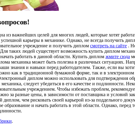
вопросов!
а из важнейших целей для многих людей, которые хотят работа
 успешной карьеры в механике. Однако, не всегда получить ди
зовательное учреждение и получить диплом
смотреть на сайте
. Н
 Для таких людей существует возможность купить диплом механи
начать работать в данной области. Купить диплом
жмите сюда
ме
ма механика может быть полезна в различных ситуациях. Наприм
аши знания и навыки перед работодателем. Также, если вы хоти
можно как в традиционной бумажной форме, так и в электронно
 Электронный диплом можно использовать для подтверждения об
ом механика, следует убедиться в его качестве и подлинности. 
зовательным учреждением. Чтобы избежать проблем, рекомендуе
но за разные цены, в зависимости от поставщика и условий зака
й диплом, чем рисковать своей карьерой из-за поддельного док
е образование и начать работать в этой области. Однако, перед 
одлинности.
убрики
.