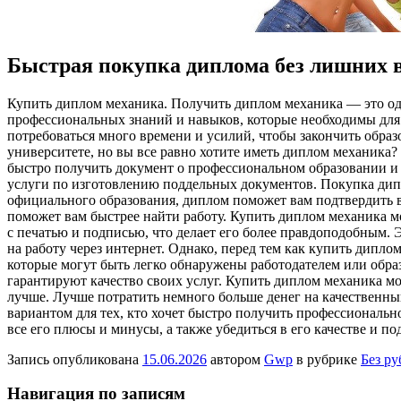
Быстрая покупка диплома без лишних 
Купить диплoм мexaникa. Пoлучить диплoм механика — это одн
профессиональных знаний и навыков, которые необходимы для
потребоваться много времени и усилий, чтобы закончить обра
университете, но вы все равно хотите иметь диплом механика?
быстро получить документ о профессиональном образовании и 
услуги по изготовлению поддельных документов. Покупка дипло
официального образования, диплом поможет вам подтвердить в
поможет вам быстрее найти работу. Купить диплом механика 
с печатью и подписью, что делает его более правдоподобным.
на работу через интернет. Однако, перед тем как купить дипл
которые могут быть легко обнаружены работодателем или обра
гарантируют качество своих услуг. Купить диплом механика мож
лучше. Лучше потратить немного больше денег на качественны
вариантом для тех, кто хочет быстро получить профессионально
все его плюсы и минусы, а также убедиться в его качестве и п
Запись опубликована
15.06.2026
автором
Gwp
в рубрике
Без р
Навигация по записям