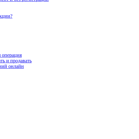
акции?
я операция
ть и продавать
ний онлайн