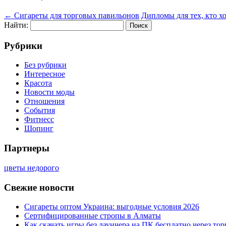
←
Сигареты для торговых павильонов
Дипломы для тех, кто х
Найти:
Рубрики
Без рубрики
Интересное
Красота
Новости моды
Отношения
События
Фитнесс
Шопинг
Партнеры
цветы недорого
Свежие новости
Сигареты оптом Украина: выгодные условия 2026
Сертифицированные стропы в Алматы
Как скачать игры без лаунчера на ПК бесплатно через тор