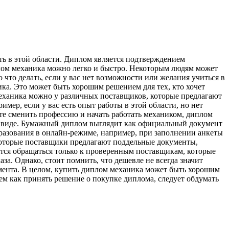
ть в этой области. Диплом является подтверждением
плом механика можно легко и быстро. Некоторым людям может
о что делать, если у вас нет возможности или желания учиться в
ка. Это может быть хорошим решением для тех, кто хочет
ханика можно у различных поставщиков, которые предлагают
ер, если у вас есть опыт работы в этой области, но нет
те сменить профессию и начать работать механиком, диплом
м виде. Бумажный диплом выглядит как официальный документ
разования в онлайн-режиме, например, при заполнении анкеты
Некоторые поставщики предлагают поддельные документы,
тся обращаться только к проверенным поставщикам, которые
за. Однако, стоит помнить, что дешевле не всегда значит
умента. В целом, купить диплом механика может быть хорошим
тем как принять решение о покупке диплома, следует обдумать