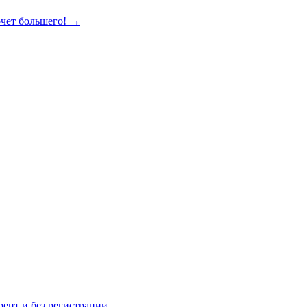
очет большего!
→
рент и без регистрации