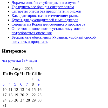
Дорамы онлайн с субтитрами и озвучкой
Где купить все бренды сигарет оптом
Сигареты оптом без предоплаты и рисков
Как адаптироваться к изменениям рынка
Курсы для руководителей и менеджеров
Сериалы из Кореи для семейного просмотра
Остеотомия коленного сустава: кому может
потребоваться операция
Бесплатные объявления Украины: удобный способ
покупать и продавать
Интересное
чат рулетка 18+ пары
Август 2026
Пн
Вт
Ср
Чт
Пт
Сб
Вс
1
2
3
4
5
6
7
8
9
10
11
12
13
14
15
16
17
18
19
20
21
22
23
24
25
26
27
28
29
30
31