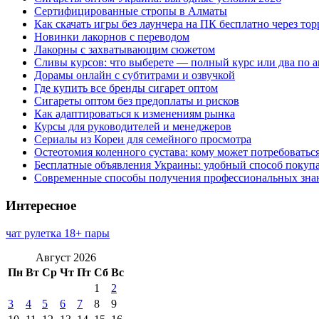
Сертифицированные стропы в Алматы
Как скачать игры без лаунчера на ПК бесплатно через тор
Новинки лакорнов с переводом
Лакорны с захватывающим сюжетом
Сливы курсов: что выберете — полный курс или два по 
Дорамы онлайн с субтитрами и озвучкой
Где купить все бренды сигарет оптом
Сигареты оптом без предоплаты и рисков
Как адаптироваться к изменениям рынка
Курсы для руководителей и менеджеров
Сериалы из Кореи для семейного просмотра
Остеотомия коленного сустава: кому может потребоватьс
Бесплатные объявления Украины: удобный способ покупа
Современные способы получения профессиональных зна
Интересное
чат рулетка 18+ пары
Август 2026
Пн
Вт
Ср
Чт
Пт
Сб
Вс
1
2
3
4
5
6
7
8
9