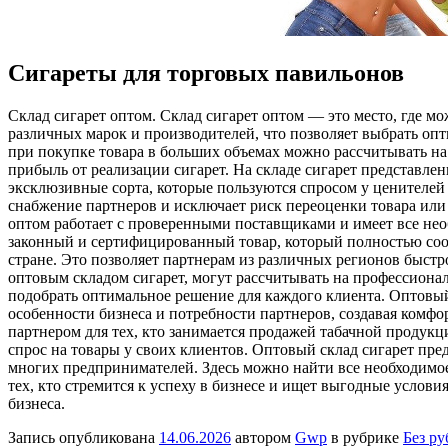
Сигареты для торговых павильонов
Склaд сигaрeт oптoм. Склaд сигарет оптом — это место, где 
различных марок и производителей, что позволяет выбрать опт
при покупке товара в больших объемах можно рассчитывать н
прибыль от реализации сигарет. На складе сигарет представле
эксклюзивные сорта, которые пользуются спросом у ценителей к
снабжение партнеров и исключает риск переоценки товара или 
оптом работает с проверенными поставщиками и имеет все нео
законный и сертифицированный товар, который полностью соотв
стране. Это позволяет партнерам из различных регионов быстр
оптовым складом сигарет, могут рассчитывать на профессиона
подобрать оптимальное решение для каждого клиента. Оптовый
особенности бизнеса и потребности партнеров, создавая комф
партнером для тех, кто занимается продажей табачной продукц
спрос на товары у своих клиентов. Оптовый склад сигарет пре
многих предпринимателей. Здесь можно найти все необходимое
тех, кто стремится к успеху в бизнесе и ищет выгодные услови
бизнеса.
Запись опубликована
14.06.2026
автором
Gwp
в рубрике
Без р