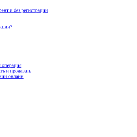
рент и без регистрации
акции?
я операция
ть и продавать
ний онлайн