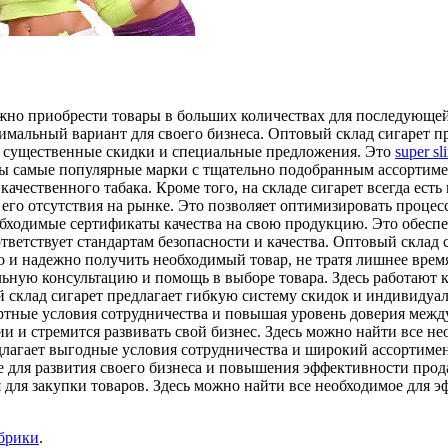
можно приобрести товары в больших количествах для последующе
имальный вариант для своего бизнеса. Оптовый склад сигарет п
а существенные скидки и специальные предложения. Это
super sl
ны самые популярные марки с тщательно подобранным ассортимен
ачественного табака. Кроме того, на складе сигарет всегда есть
его отсутствия на рынке. Это позволяет оптимизировать процесс
бходимые сертификаты качества на свою продукцию. Это обеспе
етствует стандартам безопасности и качества. Оптовый склад с
о и надежно получить необходимый товар, не тратя лишнее врем
льную консультацию и помощь в выборе товара. Здесь работают
 склад сигарет предлагает гибкую систему скидок и индивидуал
ортные условия сотрудничества и повышая уровень доверия межд
ии и стремится развивать свой бизнес. Здесь можно найти все 
длагает выгодные условия сотрудничества и широкий ассортимен
 для развития своего бизнеса и повышения эффективности прода
я для закупки товаров. Здесь можно найти все необходимое для 
убрики
.