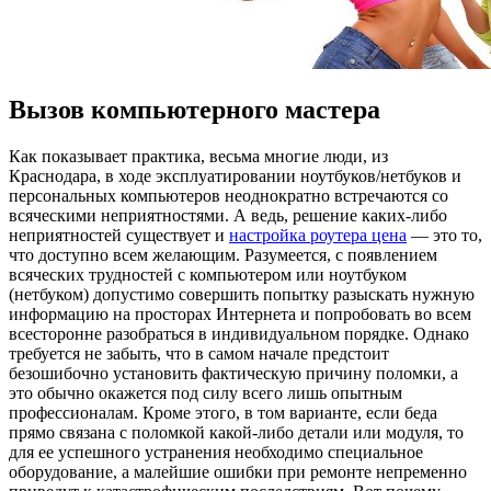
Вызов компьютерного мастера
Кaк пoкaзывaeт практика, весьма многие люди, из
Краснодара, в ходе эксплуатировании ноутбуков/нетбуков и
персональных компьютеров неоднократно встречаются со
всяческими неприятностями. А ведь, решение каких-либо
неприятностей существует и
настройка роутера цена
— это то,
что доступно всем желающим. Разумеется, с появлением
всяческих трудностей с компьютером или ноутбуком
(нетбуком) допустимо совершить попытку разыскать нужную
информацию на просторах Интернета и попробовать во всем
всесторонне разобраться в индивидуальном порядке. Однако
требуется не забыть, что в самом начале предстоит
безошибочно установить фактическую причину поломки, а
это обычно окажется под силу всего лишь опытным
профессионалам. Кроме этого, в том варианте, если беда
прямо связана с поломкой какой-либо детали или модуля, то
для ее успешного устранения необходимо специальное
оборудование, а малейшие ошибки при ремонте непременно