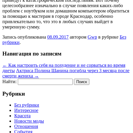
приведут к катастрофическим последствиям. Вот почему
целесообразнее изначально в случае появления каких-либо
проблем с ноутбуком или домашним компьютером обратиться
за помощью к мастерам в городе Краснодар, особенно
привлекательно то, что это в любых случаях выйдет в
умеренную сумму.
Запись опубликована
08.09.2017
автором
Gwp
в рубрике
Без
рубрики
.
Навигация по записям
←
Как настроить себя на похудение и не сорваться во время
диеты
Актриса Полина Шанина погибла через 3 месяца после
смерти жениха
→
Найти:
Рубрики
Без рубрики
Интересное
Красота
Новости моды
Отношения
События