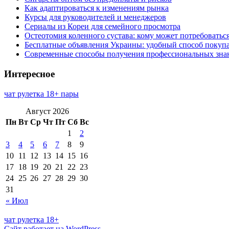
Как адаптироваться к изменениям рынка
Курсы для руководителей и менеджеров
Сериалы из Кореи для семейного просмотра
Остеотомия коленного сустава: кому может потребоватьс
Бесплатные объявления Украины: удобный способ покупа
Современные способы получения профессиональных зна
Интересное
чат рулетка 18+ пары
Август 2026
Пн
Вт
Ср
Чт
Пт
Сб
Вс
1
2
3
4
5
6
7
8
9
10
11
12
13
14
15
16
17
18
19
20
21
22
23
24
25
26
27
28
29
30
31
« Июл
чат рулетка 18+
Сайт работает на WordPress