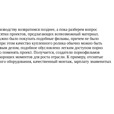
изводству возвратимся позднее, а пока разберем вопрос
десятки проектов, предлагающих всевозможный материал.
 нужно было покупать подобные фильмы, причем не было
при этом качество купленного ролика обычно можно быть
рвым делом, подобное обусловлено легким доступом порно
о поменять проект. Получается, создатели порнофильмов
хороших моментов для роста отрасли. К примеру, отснятые
ного оборудования, качественный монтаж, зарплату знаменитых