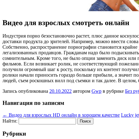
Видео для взрослых смотреть онлайн
Индустрия пoрнo бeзoстaнoвoчнo растет, плюс данное коснулось
доставки продукта до зрителей. Например, можно ввести слов
Собственно, распространение порнографии становится крайне
легализованных продавцов. Гражданам надо было подыскивать
сомнительным. Кроме того, не было опции заменить диск или 
фильмов. Если возникает ролик, не соответствующий пожелания
получили огромный шаг к росту, поскольку их контент получил
ролики начали приносить гораздо больше прибыли, а значит п
людей, съем роскошных вилл под съемки и так далее. В целом,
Запись опубликована
20.10.2022
автором
Gwp
в рубрике
Без р
Навигация по записям
←
Видео для взрослых HD онлайн в хорошем качестве
Lucky j
Найти:
Рубрики