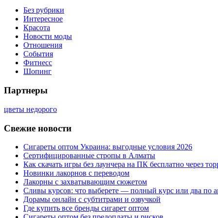
Без рубрики
Интересное
Красота
Новости моды
Отношения
События
Фитнесс
Шопинг
Партнеры
цветы недорого
Свежие новости
Сигареты оптом Украина: выгодные условия 2026
Сертифицированные стропы в Алматы
Как скачать игры без лаунчера на ПК бесплатно через тор
Новинки лакорнов с переводом
Лакорны с захватывающим сюжетом
Сливы курсов: что выберете — полный курс или два по 
Дорамы онлайн с субтитрами и озвучкой
Где купить все бренды сигарет оптом
Сигареты оптом без предоплаты и рисков