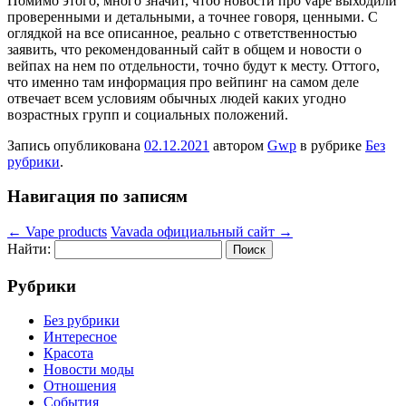
Помимо этого, много значит, чтоб новости про vape выходили
проверенными и детальными, а точнее говоря, ценными. С
оглядкой на все описанное, реально с ответственностью
заявить, что рекомендованный сайт в общем и новости о
вейпах на нем по отдельности, точно будут к месту. Оттого,
что именно там информация про вейпинг на самом деле
отвечает всем условиям обычных людей каких угодно
возрастных групп и социальных положений.
Запись опубликована
02.12.2021
автором
Gwp
в рубрике
Без
рубрики
.
Навигация по записям
←
Vape products
Vavada официальный сайт
→
Найти:
Рубрики
Без рубрики
Интересное
Красота
Новости моды
Отношения
События