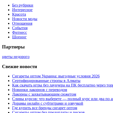
Без рубрики
Интересное
Красота
Новости моды
Отношения
События
Фитнесс
Шопинг
Партнеры
цветы недорого
Свежие новости
Сигареты оптом Украина: выгодные условия 2026
Сертифицированные стропы в Алматы
Как скачать игры без лаунчера на ПК бесплатно через тор
Новинки лакорнов с переводом
Лакорны с захватывающим сюжетом
Сливы курсов: что выберете — полный курс или два по 
Дорамы онлайн с субтитрами и озвучкой
Где купить все бренды сигарет оптом
Сигареты оптом без предоплаты и рисков