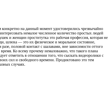
м конкретно на данный момент удостоверились чрезвычайно
интересовать немалое численное количество простых людей
ушек и женщин проститутка это рабочая профессия, которая не
еди, шлюха — это их физическое и моральное состояние,
разе, половой контакт с шалавами, вне зависимости оттого
время. Ко всему прочему немаловажно, что такого плана
едует отметить в отношении того, что сыскать видеоролики с
воих сил и свободного времени. Продиктовано это тем
разных случаях.