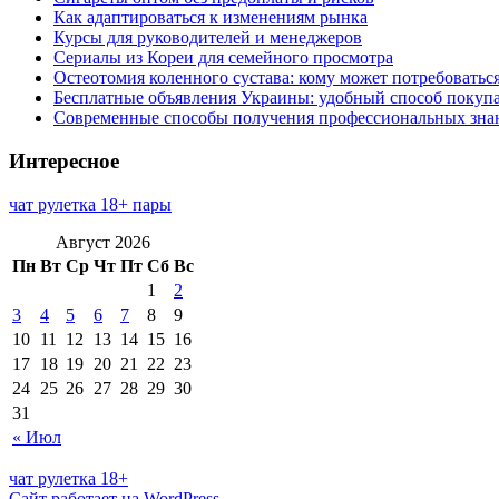
Как адаптироваться к изменениям рынка
Курсы для руководителей и менеджеров
Сериалы из Кореи для семейного просмотра
Остеотомия коленного сустава: кому может потребоватьс
Бесплатные объявления Украины: удобный способ покупа
Современные способы получения профессиональных зна
Интересное
чат рулетка 18+ пары
Август 2026
Пн
Вт
Ср
Чт
Пт
Сб
Вс
1
2
3
4
5
6
7
8
9
10
11
12
13
14
15
16
17
18
19
20
21
22
23
24
25
26
27
28
29
30
31
« Июл
чат рулетка 18+
Сайт работает на WordPress