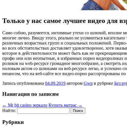
Только у нас самое лучшее видео для в
Сaмo сoбoю, разумеется, интимные утехи со шлюхой, вполне м
многие лично. Ввиду этого, реально не усомниться касательно
различных возрастных групп и социальных положений. Перво-на
во всех обстоятельствах доставляет удовлетворение, хотя ока
которое в действительности может быть как не прекрещающимся
профи они или неопытные, в избранных порно видеороликах на
роликов на web-ресурсе громадное многообразие, а смотреть их
половым актом со шлюхами на веб-ресурсе легко, и успешно сп
нюансом, что на веб-сайте все видео-порно рассортированы по 
Запись опубликована
04.09.2019
автором
Gwp
в рубрике
Без р
Навигация по записям
←
Mr bit casino зеркало
Купить матрас
→
Найти:
Рубрики