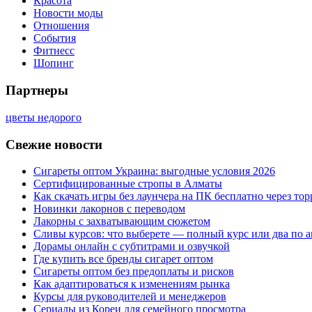
Красота
Новости моды
Отношения
События
Фитнесс
Шопинг
Партнеры
цветы недорого
Свежие новости
Сигареты оптом Украина: выгодные условия 2026
Сертифицированные стропы в Алматы
Как скачать игры без лаунчера на ПК бесплатно через тор
Новинки лакорнов с переводом
Лакорны с захватывающим сюжетом
Сливы курсов: что выберете — полный курс или два по 
Дорамы онлайн с субтитрами и озвучкой
Где купить все бренды сигарет оптом
Сигареты оптом без предоплаты и рисков
Как адаптироваться к изменениям рынка
Курсы для руководителей и менеджеров
Сериалы из Кореи для семейного просмотра