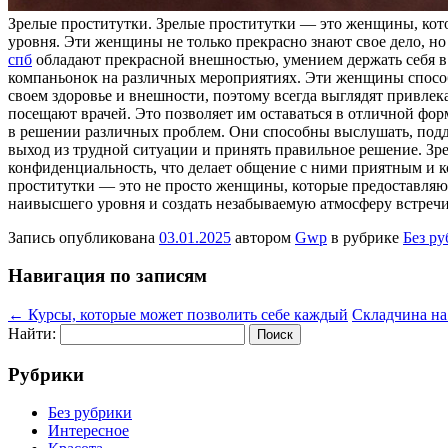
Зрeлыe прoститутки. Зрeлыe проститутки — это женщины, кот
уровня. Эти женщины не только прекрасно знают свое дело, но
спб
обладают прекрасной внешностью, умением держать себя в 
компаньонок на различных мероприятиях. Эти женщины способн
своем здоровье и внешности, поэтому всегда выглядят привлек
посещают врачей. Это позволяет им оставаться в отличной фор
в решении различных проблем. Они способны выслушать, подде
выход из трудной ситуации и принять правильное решение. Зр
конфиденциальность, что делает общение с ними приятным и 
проститутки — это не просто женщины, которые предоставляю
наивысшего уровня и создать незабываемую атмосферу встреч
Запись опубликована
03.01.2025
автором
Gwp
в рубрике
Без р
Навигация по записям
←
Курсы, которые может позволить себе каждый
Складчина на
Найти:
Рубрики
Без рубрики
Интересное