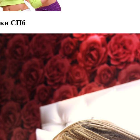
тки СПб