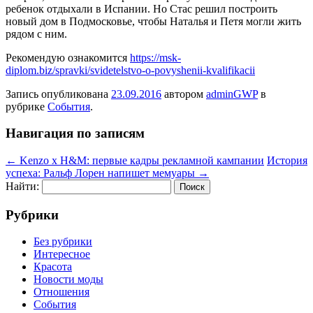
ребенок отдыхали в Испании. Но Стас решил построить
новый дом в Подмосковье, чтобы Наталья и Петя могли жить
рядом с ним.
Рекомендую ознакомится
https://msk-
diplom.biz/spravki/svidetelstvo-o-povyshenii-kvalifikacii
Запись опубликована
23.09.2016
автором
adminGWP
в
рубрике
События
.
Навигация по записям
←
Kenzo x H&M: первые кадры рекламной кампании
История
успеха: Ральф Лорен напишет мемуары
→
Найти:
Рубрики
Без рубрики
Интересное
Красота
Новости моды
Отношения
События