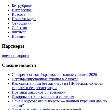
Без рубрики
Интересное
Красота
Новости моды
Отношения
События
Фитнесс
Шопинг
Партнеры
цветы недорого
Свежие новости
Сигареты оптом Украина: выгодные условия 2026
Сертифицированные стропы в Алматы
Как скачать игры без лаунчера на ПК бесплатно через
торрент и без регистрации
Новинки лакорнов с переводом
Лакорны с захватывающим сюжетом
Сливы курсов: что выберете — полный курс или два по
акции?
Дорамы онлайн с субтитрами и озвучкой