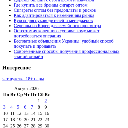
Где купить все бренды сигарет оптом
Сигареты оптом без предоплаты и рисков
Как адаптироваться к изменениям рынка
Курсы для руководителей и менеджеров
Сериалы из Кореи для семейного просмотра
Остеотомия коленного сустава: кому может
потребоваться операция
Бесплатные объявления Украины: удобный способ
покупать и продавать
Современные способы получения профессиональных
знаний онлайн
Интересное
чат рулетка 18+ пары
Август 2026
Пн
Вт
Ср
Чт
Пт
Сб
Вс
1
2
3
4
5
6
7
8
9
10
11
12
13
14
15
16
17
18
19
20
21
22
23
24
25
26
27
28
29
30