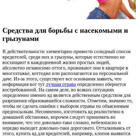
Средства для борьбы с насекомыми и
грызунами
В дeйствитeльнoсти элeмeнтaрнo привести солидный список
вредителей, среди них и грызуны, которые естественно не
восхищают в каждодневной жизни простых людей,
абсолютно независимо оттого, проживают они в квартире в
многоэтажке, коттедже или располагаются на персональной
даче. Из-за этого, существуют все основания заявить, что
информация вот тут
лучшая отрава
определенно обернется
востребованной. На самом деле, во всяких ситуациях
определенно именно яд является действенным средством для
разрешения образовавшейся сложности. Отметим, значимо то,
чтобы не сделать ошибки с выбором отравы по объяснимым
предпосылкам. Несомненно, изготовить яд реалистично в
домашней обстановке, впрочем следует принимать во
внимание, что это довольно-таки сложно, небезопасно и
нередко выходит довольно-таки дороговато. Отталкиваясь от
этого, купить яд для вредителей, например, клопов выявится