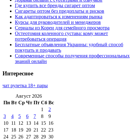
Где купить все бренды сигарет оптом
Сигареты оптом без предоплаты и рисков
Как адаптироваться к изменениям рынка
Курсы для руководителей и менеджеров
Сериалы из Кореи для семейного просмотра
Остеотомия коленного сустава: кому может
потребоваться операция
Бесплатные объявления Украины: удобный способ
покупать и продавать
Современные способы получения профессиональных
знаний онлайн
Интересное
чат рулетка 18+ пары
Август 2026
Пн
Вт
Ср
Чт
Пт
Сб
Вс
1
2
3
4
5
6
7
8
9
10
11
12
13
14
15
16
17
18
19
20
21
22
23
24
25
26
27
28
29
30