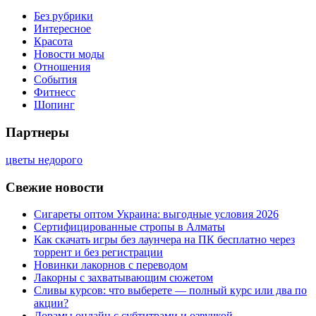
Без рубрики
Интересное
Красота
Новости моды
Отношения
События
Фитнесс
Шопинг
Партнеры
цветы недорого
Свежие новости
Сигареты оптом Украина: выгодные условия 2026
Сертифицированные стропы в Алматы
Как скачать игры без лаунчера на ПК бесплатно через
торрент и без регистрации
Новинки лакорнов с переводом
Лакорны с захватывающим сюжетом
Сливы курсов: что выберете — полный курс или два по
акции?
Дорамы онлайн с субтитрами и озвучкой