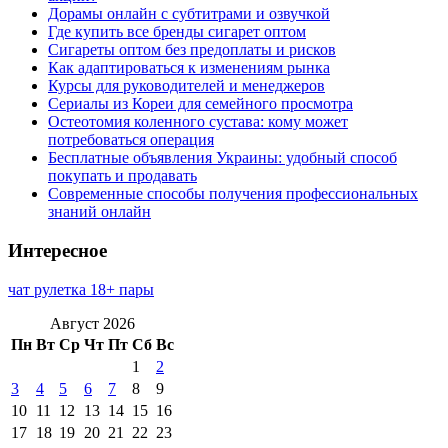
Дорамы онлайн с субтитрами и озвучкой
Где купить все бренды сигарет оптом
Сигареты оптом без предоплаты и рисков
Как адаптироваться к изменениям рынка
Курсы для руководителей и менеджеров
Сериалы из Кореи для семейного просмотра
Остеотомия коленного сустава: кому может
потребоваться операция
Бесплатные объявления Украины: удобный способ
покупать и продавать
Современные способы получения профессиональных
знаний онлайн
Интересное
чат рулетка 18+ пары
Август 2026
Пн
Вт
Ср
Чт
Пт
Сб
Вс
1
2
3
4
5
6
7
8
9
10
11
12
13
14
15
16
17
18
19
20
21
22
23