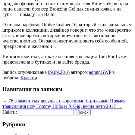
придали форму и оттенок с помощью геля Brow Gelcomb, на
лицо нанесли бронзер Bronzing Gel для сияния кожи, а на
губы — помаду Lip Balm.
О новом парфюме Ombre Leather 16, который стал финальным
штрихом к коллекции, дизайнер говорит, что это «невероятно
фактурный аромат, который впечатлит вас тактильной
чувственностью. Он заставляет чувствовать себя особенной,
прекрасной и желанной».
Линия косметики, а также осенняя коллекция Tom Ford уже
представлена в бутиках и на сайте бренда.
Запись опубликована
09.09.2016
автором
adminGWP
в
рубрике
Красота
.
Навигация по записям
←
76 знаменитых девушек с короткими стрижками
Прямая
трансляция шоу Tommy Hilfiger X Gigi весна-лето 2017
→
Найти:
Рубрики