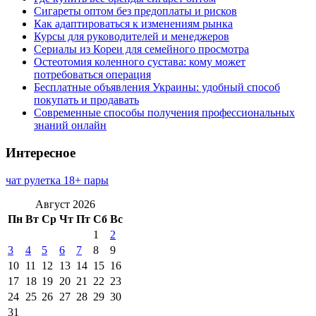
Сигареты оптом без предоплаты и рисков
Как адаптироваться к изменениям рынка
Курсы для руководителей и менеджеров
Сериалы из Кореи для семейного просмотра
Остеотомия коленного сустава: кому может
потребоваться операция
Бесплатные объявления Украины: удобный способ
покупать и продавать
Современные способы получения профессиональных
знаний онлайн
Интересное
чат рулетка 18+ пары
Август 2026
Пн
Вт
Ср
Чт
Пт
Сб
Вс
1
2
3
4
5
6
7
8
9
10
11
12
13
14
15
16
17
18
19
20
21
22
23
24
25
26
27
28
29
30
31