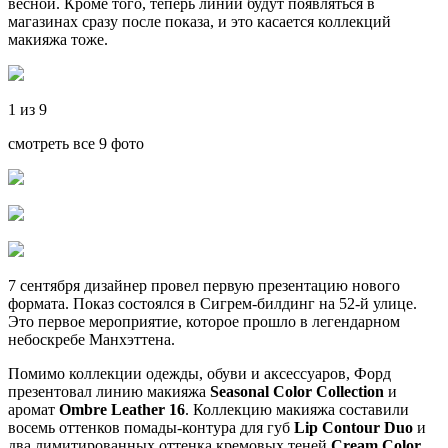
весной. Кроме того, теперь линии будут появляться в
магазинах сразу после показа, и это касается коллекций
макияжа тоже.
1 из 9
смотреть все 9 фото
7 сентября дизайнер провел первую презентацию нового
формата. Показ состоялся в Сигрем-билдинг на 52-й улице.
Это первое мероприятие, которое прошло в легендарном
небоскребе Манхэттена.
Помимо коллекции одежды, обуви и аксессуаров, Форд
презентовал линию макияжа
Seasonal Color Collection
и
аромат
Ombre Leather 16
. Коллекцию макияжа составили
восемь оттенков помады-контура для губ
Lip Contour Duo
и
два лимитированных оттенка кремовых теней
Cream Color