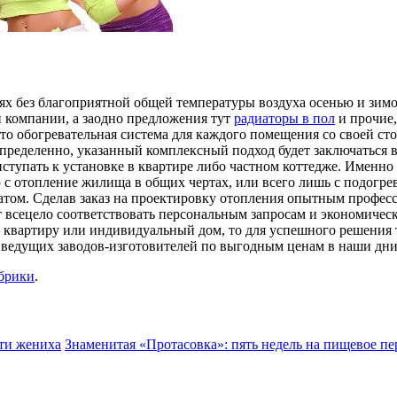
ях без благоприятной общей температуры воздуха осенью и зимой
й компании, а заодно предложения тут
радиаторы в пол
и прочие
 что обогревательная система для каждого помещения со своей ст
Определенно, указанный комплексный подход будет заключаться 
ступать к установке в квартире либо частном коттедже. Именно в
 с отопление жилища в общих чертах, или всего лишь с подогре
татом. Сделав заказ на проектировку отопления опытным профе
т всецело соответствовать персональным запросам и экономическ
 квартиру или индивидуальный дом, то для успешного решения т
 ведущих заводов-изготовителей по выгодным ценам в наши дни
убрики
.
ти жениха
Знаменитая «Протасовка»: пять недель на пищевое п