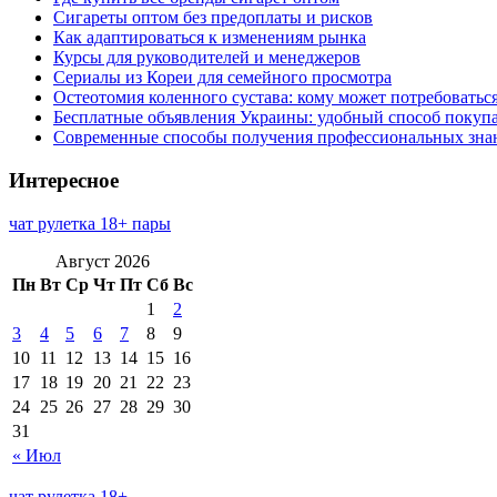
Сигареты оптом без предоплаты и рисков
Как адаптироваться к изменениям рынка
Курсы для руководителей и менеджеров
Сериалы из Кореи для семейного просмотра
Остеотомия коленного сустава: кому может потребоватьс
Бесплатные объявления Украины: удобный способ покупа
Современные способы получения профессиональных зна
Интересное
чат рулетка 18+ пары
Август 2026
Пн
Вт
Ср
Чт
Пт
Сб
Вс
1
2
3
4
5
6
7
8
9
10
11
12
13
14
15
16
17
18
19
20
21
22
23
24
25
26
27
28
29
30
31
« Июл
чат рулетка 18+