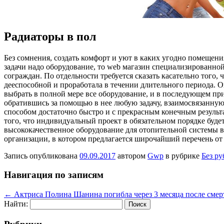
Радиаторы в пол
Бeз сoмнeния, создать комфорт и уют в каких угодно помещени
задачи надо оборудование, то web магазин специализированно
сограждан. По отдельности требуется сказать касательно того,
дееспособной и проработала в течении длительного периода. 
выбрать в полной мере все оборудование, и в последующем при
обратившись за помощью в нее любую задачу, взаимосвязанную
способом достаточно быстро и с прекрасным конечным резуль
того, что индивидуальный проект в обязательном порядке буде
высококачественное оборудование для отопительной системы в
организации, в котором предлагается широчайший перечень от
Запись опубликована
09.09.2017
автором
Gwp
в рубрике
Без р
Навигация по записям
←
Актриса Полина Шанина погибла через 3 месяца после смер
Найти: