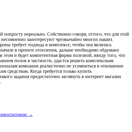
 попросту нереально. Собственно говоря, оттого, что для этой
, несомненно заинтересуют чрезвычайно многих наших
ороны требует подхода в комплексе, чтобы она являлась
вначале в проекте отопления, дальше необходимо обдумано
 этом и будет компетентная фирма полезной, ввиду того, что
ванием полов в частности, удастся решить комплексным
ссионалам компании реалистично не усомниться в отношении
им средствам. Когда требуется только купить
акого задания предостаточно заглянуть в интернет магазин
.
еревоспитание
→