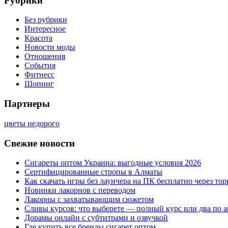
Рубрики
Без рубрики
Интересное
Красота
Новости моды
Отношения
События
Фитнесс
Шопинг
Партнеры
цветы недорого
Свежие новости
Сигареты оптом Украина: выгодные условия 2026
Сертифицированные стропы в Алматы
Как скачать игры без лаунчера на ПК бесплатно через тор
Новинки лакорнов с переводом
Лакорны с захватывающим сюжетом
Сливы курсов: что выберете — полный курс или два по 
Дорамы онлайн с субтитрами и озвучкой
Где купить все бренды сигарет оптом