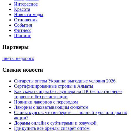
Интересное
Красота
Новости моды
Отношения
События
Фитнесс
Шопинг
Партнеры
цветы недорого
Свежие новости
Сигареты оптом Украина: выгодные условия 2026
Сертифицированные стропы в Алматы
Как скачать игры без лаунчера на ПК бесплатно через
торрент и без регистрации
Новинки лакорнов с переводом
Лакорны с захватывающим сюжетом
Сливы курсов: что выберете — полный курс или два по
акции?
Дорамы онлайн с субтитрами и озвучкой
Где купить все бренды сигарет оптом