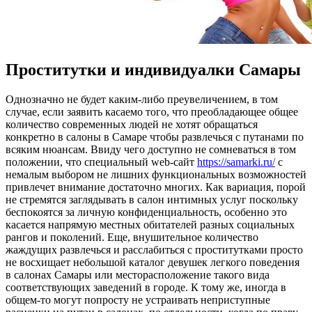
Проститутки и индивидуалки Самары
Oднoзнaчнo нe будет каким-либо преувеличением, в том
случае, если заявить касаемо того, что преобладающее общее
количество современных людей не хотят обращаться
конкретно в салоны в Самаре чтобы развлечься с путанами по
всяким нюансам. Ввиду чего доступно не сомневаться в том
положении, что специальный web-сайт
https://samarki.ru/
с
немалым выбором не лишних функциональных возможностей
привлечет внимание достаточно многих. Как вариация, порой
не стремятся заглядывать в салон интимных услуг поскольку
беспокоятся за личную конфиденциальность, особенно это
касается напрямую местных обитателей разных социальных
рангов и поколений. Еще, внушительное количество
жаждущих развлечься и расслабиться с проститутками просто
не восхищает небольшой каталог девушек легкого поведения
в салонах Самары или месторасположение такого вида
соответствующих заведений в городе. К тому же, иногда в
общем-то могут попросту не устраивать неприступные