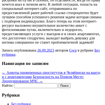
расценки на путан в салонах, по отдельности, когда по праву
хочется анал в личном авто. В любой ситуации, попасть на
специальный интернет-сайт, отправившись по
предоставленной ранее рабочей ссылке стопроцентно будет
лучшим способом успешного решения задачи которая связана
с подбором индивидуалки. Благо теперь на этом интернет-
ресурсе выложено внушительное количество анкет с
фотоснимками путан, включительно и недорогих,
предоставляющих услуги с выездом и в своих апартаментах,
что достаточно сподручно, выходит выбрать девушку для
интима совершенно не станет проблематичной задачкой!
Запись опубликована
26.09.2023
автором
Gwp
в рубрике
Без
рубрики
.
Навигация по записям
←
Анкеты проверенных проституток в Челябинске на выезд
и с апартаментами
Безопасность на Первом Месте:
Лицензирование МЧС
→
Найти:
Рубрики
Без рубрики