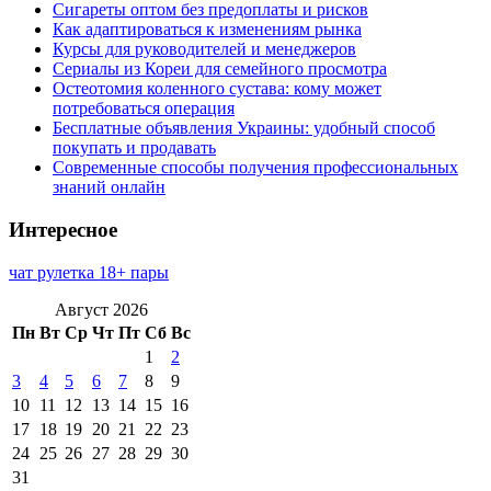
Сигареты оптом без предоплаты и рисков
Как адаптироваться к изменениям рынка
Курсы для руководителей и менеджеров
Сериалы из Кореи для семейного просмотра
Остеотомия коленного сустава: кому может
потребоваться операция
Бесплатные объявления Украины: удобный способ
покупать и продавать
Современные способы получения профессиональных
знаний онлайн
Интересное
чат рулетка 18+ пары
Август 2026
Пн
Вт
Ср
Чт
Пт
Сб
Вс
1
2
3
4
5
6
7
8
9
10
11
12
13
14
15
16
17
18
19
20
21
22
23
24
25
26
27
28
29
30
31