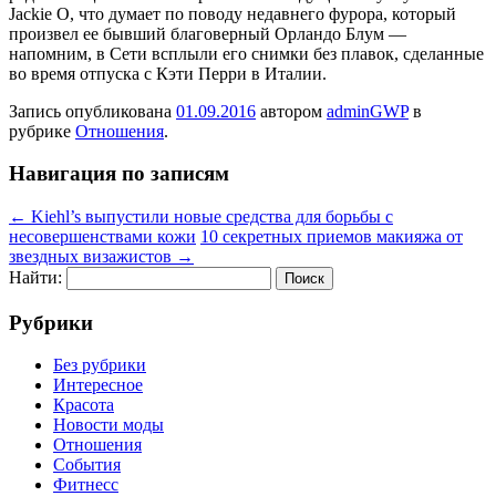
Jackie O, что думает по поводу недавнего фурора, который
произвел ее бывший благоверный Орландо Блум —
напомним, в Сети всплыли его снимки без плавок, сделанные
во время отпуска с Кэти Перри в Италии.
Запись опубликована
01.09.2016
автором
adminGWP
в
рубрике
Отношения
.
Навигация по записям
←
Kiehl’s выпустили новые средства для борьбы с
несовершенствами кожи
10 секретных приемов макияжа от
звездных визажистов
→
Найти:
Рубрики
Без рубрики
Интересное
Красота
Новости моды
Отношения
События
Фитнесс