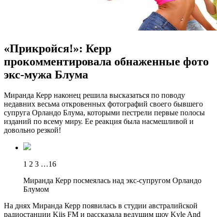
«Прикройся!»: Керр
прокомментировала обнаженные фото
экс-мужа Блума
Мирaндa Керр наконец решила высказаться по поводу
недавних весьма откровенных фотографий своего бывшего
супруга Орландо Блума, которыми пестрели первые полосы
изданий по всему миру. Ее реакция была насмешливой и
довольно резкой!
1 2 3 …16
Миранда Керр посмеялась над экс-супругом Орландо
Блумом
На днях Миранда Керр появилась в
студии австралийской
радиостанции Kiis FM и рассказала ведущим шоу Kyle And