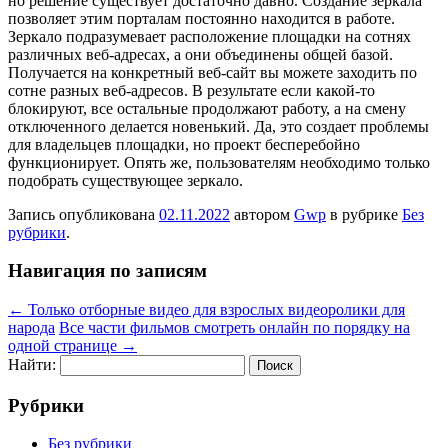
но решение существует достаточно давно. Создание зеркала
позволяет этим порталам постоянно находится в работе.
Зеркало подразумевает расположение площадки на сотнях
различных веб-адресах, а они объединены общей базой.
Получается на конкретный веб-сайт вы можете заходить по
сотне разных веб-адресов. В результате если какой-то
блокируют, все остальные продолжают работу, а на смену
отключенного делается новенький. Да, это создает проблемы
для владельцев площадки, но проект бесперебойно
функционирует. Опять же, пользователям необходимо только
подобрать существующее зеркало.
Запись опубликована
02.11.2022
автором
Gwp
в рубрике
Без
рубрики
.
Навигация по записям
←
Только отборные видео для взрослых видеоролики для
народа
Все части фильмов смотреть онлайн по порядку на
одной странице
→
Найти:
Рубрики
Без рубрики