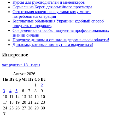
Курсы для руководителей и менеджеров
Сериалы из Кореи для семейного просмотра
Остеотомия коленного сустава: кому может
потребоваться операция
Бесплатные объявления Украины: удобный способ
покупать и продавать
Современные способы получения профессиональных
знаний онлайн
Получите диплом и станьте лидером в своей области!
Дипломы, которые помогут вам выделиться!
Интересное
чат рулетка 18+ пары
Август 2026
Пн
Вт
Ср
Чт
Пт
Сб
Вс
1
2
3
4
5
6
7
8
9
10
11
12
13
14
15
16
17
18
19
20
21
22
23
24
25
26
27
28
29
30
31