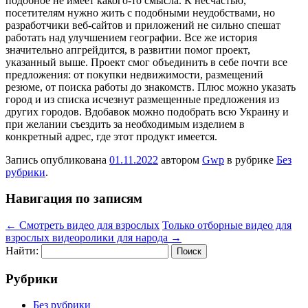
подобное не имеет какого-то смысла. К несчастью,
посетителям нужно жить с подобными неудобствами, но
разработчики веб-сайтов и приложений не сильно спешат
работать над улучшением географии. Все же история
значительно апгрейдится, в развитии помог проект,
указанный выше. Проект смог объединить в себе почти все
предложения: от покупки недвижимости, размещений
резюме, от поиска работы до знакомств. Плюс можно указать
город и из списка исчезнут размещенные предложения из
других городов. Вдобавок можно подобрать всю Украину и
при желании съездить за необходимым изделием в
конкретный адрес, где этот продукт имеется.
Запись опубликована
01.11.2022
автором
Gwp
в рубрике
Без
рубрики
.
Навигация по записям
←
Смотреть видео для взрослых
Только отборные видео для
взрослых видеоролики для народа
→
Найти:
Рубрики
Без рубрики