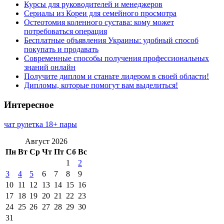
Курсы для руководителей и менеджеров
Сериалы из Кореи для семейного просмотра
Остеотомия коленного сустава: кому может
потребоваться операция
Бесплатные объявления Украины: удобный способ
покупать и продавать
Современные способы получения профессиональных
знаний онлайн
Получите диплом и станьте лидером в своей области!
Дипломы, которые помогут вам выделиться!
Интересное
чат рулетка 18+ пары
Август 2026
Пн
Вт
Ср
Чт
Пт
Сб
Вс
1
2
3
4
5
6
7
8
9
10
11
12
13
14
15
16
17
18
19
20
21
22
23
24
25
26
27
28
29
30
31