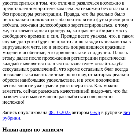
удостовериться в том, что отлично развлечься возможно в
представленном эротическом секс-чате можно без оплаты и
без процедуры регистрации. Правда, что бы реально было
персонально пользоваться абсолютно всеми функциями porno
вебчата, все-таки целесообразно зарегистрироваться, к тому
же, это элементарная процедура, которая не отбирает массу
свободного времени и сил. Прежде всего укажем, что, в таком
случае доступно будет не просто лишь заводить знакомства в
виртуальном чате, но и вносить понравившиеся красивые
модели в особенные, что довольно-таки сподручно. Плюс к
этому, далее после прохождения регистрации практически
каждый выявляется полным пользователем онлайн-клуба
сексуальных развлечений, что кроме остальных благ всегда
позволяет заказывать личные porno шоу, от которых реально
обрести наибольшее удовольствие, и в этом положении
весьма многие уже сумели удостовериться. Как можно
заметить, сейчас разыскать качественный видео-чат, что бы
развлечься и максимально расслабиться совершенно
несложно!
Запись опубликована
08.10.2023
автором
Gwp
в рубрике
Без
рубрики
.
Навигация по записям