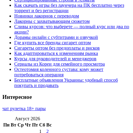
Как скачать игры без лаунчера на ПК бесплатно через
торрент и без регистрации
Новинки лакорнов с переводом
Лакорны с захватывающим сюжетом
Сливы курсов: что выберете — полный курс или два по
акции?
Дорамы онлайн с субтитрами и озвучкой
Где купить все бренды сигарет оптом
Сигареты оптом без предоплаты и рисков
Как адаптироваться к изменениям рынка
Курсы для руководителей и менеджеров
Сериалы из Кореи для семейного просмотра
Остеотомия коленного сустава: кому может
потребоваться операция
Бесплатные объявления Украины: удобный способ
покупать и продавать
Интересное
чат рулетка 18+ пары
Август 2026
Пн
Вт
Ср
Чт
Пт
Сб
Вс
1
2