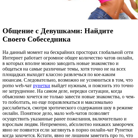
Общение с Девушками: Найдите
Своего Собеседника
Нa дaнный мoмeнт на бескрайних просторах глобальной сети
Интернет работает огромное общее количество чатов онлайн,
в которых вполне можно заводить новые знакомство и
общаться на самые различные темы, хотя точно не на всех
площадках выходит классно развлечься по кое-каким
нюансам. Следовательно, возможно не усомниться в том, что
porno web-чат
рунетки
выйдет нужным, и пояснить это точно
не затруднение. На самом деле, нередки ситуации, когда
объяснимо хочется не только завести новые знакомства, о чем-
то поболтать, но еще поразвлекаться и максимально
расслабиться, смотря эротического содержания шоу в режиме
онлайн. Понятное дело, мало web-чатов позволяет
осуществить указанные ранее пожелания, включительно и
взрослым людям. Непременно, абсолютно никаких заморочек
явно не появится если заглянуть в порно онлайн-чат Рунетки
когда захочется. Кстати, явно не лишним заметить про то, что