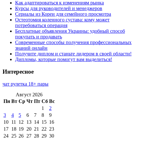
Как адаптироваться к изменениям рынка
Курсы для руководителей и менеджеров
Сериалы из Кореи для семейного просмотра
Остеотомия коленного сустава: кому может
потребоваться операция
Бесплатные объявления Украины: удобный способ
покупать и продавать
Современные способы получения профессиональных
знаний онлайн
Получите диплом и станьте лидером в своей области!
Дипломы, которые помогут вам выделиться!
Интересное
чат рулетка 18+ пары
Август 2026
Пн
Вт
Ср
Чт
Пт
Сб
Вс
1
2
3
4
5
6
7
8
9
10
11
12
13
14
15
16
17
18
19
20
21
22
23
24
25
26
27
28
29
30