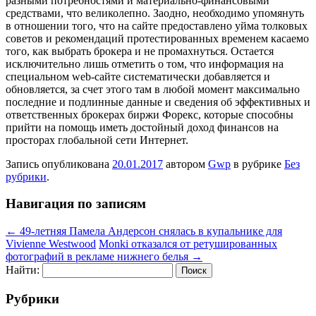
разными потребностями и материально-финансовыми
средствами, что великолепно. Заодно, необходимо упомянуть
в отношении того, что на сайте предоставлено уйма толковых
советов и рекомендаций протестированных временем касаемо
того, как выбрать брокера и не промахнуться. Остается
исключительно лишь отметить о том, что информация на
специальном web-сайте систематически добавляется и
обновляется, за счет этого там в любой момент максимально
последние и подлинные данные и сведения об эффективных и
ответственных брокерах биржи Форекс, которые способны
прийти на помощь иметь достойный доход финансов на
просторах глобальной сети Интернет.
Запись опубликована
20.01.2017
автором
Gwp
в рубрике
Без
рубрики
.
Навигация по записям
←
49-летняя Памела Андерсон снялась в купальнике для
Vivienne Westwood
Monki отказался от ретушированных
фотографий в рекламе нижнего белья
→
Найти:
Рубрики