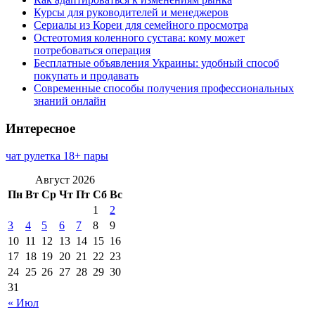
Курсы для руководителей и менеджеров
Сериалы из Кореи для семейного просмотра
Остеотомия коленного сустава: кому может
потребоваться операция
Бесплатные объявления Украины: удобный способ
покупать и продавать
Современные способы получения профессиональных
знаний онлайн
Интересное
чат рулетка 18+ пары
Август 2026
Пн
Вт
Ср
Чт
Пт
Сб
Вс
1
2
3
4
5
6
7
8
9
10
11
12
13
14
15
16
17
18
19
20
21
22
23
24
25
26
27
28
29
30
31
« Июл