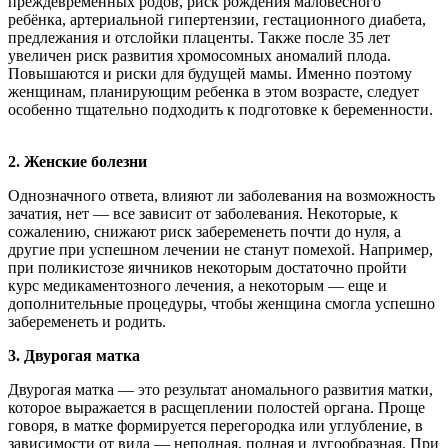
преждевременных родов, риск рождения маловесного
ребёнка, артериальной гипертензии, гестационного диабета,
предлежания и отслойки плаценты. Также после 35 лет
увеличен риск развития хромосомных аномалий плода.
Повышаются и риски для будущей мамы. Именно поэтому
женщинам, планирующим ребенка в этом возрасте, следует
особенно тщательно подходить к подготовке к беременности.
2. Женские болезни
Однозначного ответа, влияют ли заболевания на возможность
зачатия, нет — все зависит от заболевания. Некоторые, к
сожалению, снижают риск забеременеть почти до нуля, а
другие при успешном лечении не станут помехой. Например,
при поликистозе яичников некоторым достаточно пройти
курс медикаментозного лечения, а некоторым — еще и
дополнительные процедуры, чтобы женщина смогла успешно
забеременеть и родить.
3. Двурогая матка
Двурогая матка — это результат аномального развития матки,
которое выражается в расщеплении полостей органа. Проще
говоря, в матке формируется перегородка или углубление, в
зависимости от вида — неполная, полная и дугообразная. При