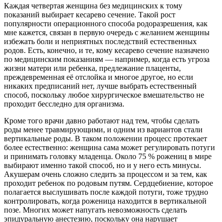
Каждая четвертая женщина без медицинских к тому
показаний выбирает кесарево сечение. Такой рост
популярности операционного способа родоразрешения, как
мне кажется, связан в первую очередь с желанием женщины
избежать боли и неприятных последствий естественных
родов. Есть, конечно, и те, кому кесарево сечение назначено
по медицинским показаниям — например, когда есть угроза
жизни матери или ребенка, предлежание плаценты,
преждевременная её отслойка и многое другое, но если
никаких предписаний нет, лучше выбрать естественный
способ, поскольку любое хирургическое вмешательство не
проходит бесследно для организма.
Кроме того врачи давно работают над тем, чтобы сделать
роды менее травмирующими, и одним из вариантов стали
вертикальные роды. В таком положении процесс протекает
более естественно: женщина сама может регулировать потуги
и принимать головку младенца. Около 75 % рожениц в мире
выбирают именно такой способ, но и у него есть минусы.
Акушерам очень сложно следить за процессом и за тем, как
проходит ребенок по родовым путям. Сердцебиение, которое
полагается выслушивать после каждой потуги, тоже трудно
контролировать, когда роженица находится в вертикальной
позе. Многих может напугать невозможность сделать
эпидуральную анестезию, поскольку она нарушает