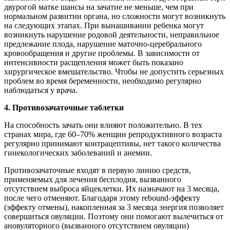
двурогой матке шансы на зачатие не меньше, чем при
нормальном развитии органа, но сложности могут возникнуть
на следующих этапах. При вынашивании ребенка могут
возникнуть нарушение родовой деятельности, неправильное
предлежание плода, нарушение маточно-церебрального
кровообращения и другие проблемы. В зависимости от
интенсивности расщепления может быть показано
хирургическое вмешательство. Чтобы не допустить серьезных
проблем во время беременности, необходимо регулярно
наблюдаться у врача.
4. Противозачаточные таблетки
На способность зачать они влияют положительно. В тех
странах мира, где 60–70% женщин репродуктивного возраста
регулярно принимают контрацептивы, нет такого количества
гинекологических заболеваний и анемии.
Противозачаточные входят в первую линию средств,
применяемых для лечения бесплодия, вызванного
отсутствием выброса яйцеклетки. Их назначают на 3 месяца,
после чего отменяют. Благодаря этому rebound-эффекту
(эффекту отмены), накопленная за 3 месяца энергия позволяет
совершиться овуляции. Поэтому они помогают вылечиться от
ановуляторного (вызванного отсутствием овуляции)