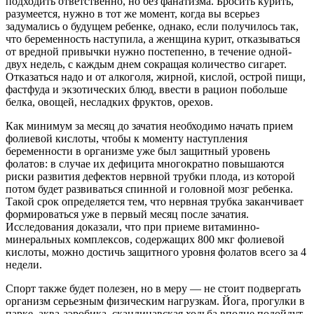
подходить ответственно, но без фанатизма. Бросить курить,
разумеется, нужно в тот же момент, когда вы всерьез
задумались о будущем ребенке, однако, если получилось так,
что беременность наступила, а женщина курит, отказываться
от вредной привычки нужно постепенно, в течение одной-
двух недель, с каждым днем сокращая количество сигарет.
Отказаться надо и от алкоголя, жирной, кислой, острой пищи,
фастфуда и экзотических блюд, ввести в рацион побольше
белка, овощей, несладких фруктов, орехов.
Как минимум за месяц до зачатия необходимо начать прием
фолиевой кислоты, чтобы к моменту наступления
беременности в организме уже был защитный уровень
фолатов: в случае их дефицита многократно повышаются
риски развития дефектов нервной трубки плода, из которой
потом будет развиваться спинной и головной мозг ребенка.
Такой срок определяется тем, что нервная трубка заканчивает
формироваться уже в первый месяц после зачатия.
Исследования доказали, что при приеме витаминно-
минеральных комплексов, содержащих 800 мкг фолиевой
кислоты, можно достичь защитного уровня фолатов всего за 4
недели.
Спорт также будет полезен, но в меру — не стоит подвергать
организм серьезным физическим нагрузкам. Йога, прогулки в
парке, аква-аэробика, скандинавская ходьба вполне подойдут.