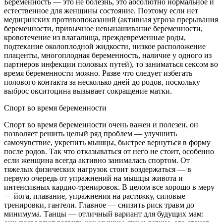
Беременность — это не болезнь, это абсолютно нормальное и
естественное для женщины состояние. Поэтому если нет
медицинских противопоказаний (активная угроза прерывания
беременности, привычное невынашивание беременности,
кровотечение из влагалища, преждевременные роды,
подтекание околоплодной жидкости, низкое расположение
плаценты, многоплодная беременность, наличие у одного из
партнеров инфекции половых путей), то заниматься сексом во
время беременности можно. Разве что следует избегать
полового контакта за несколько дней до родов, поскольку
выброс окситоцина вызывает сокращение матки.
Спорт во время беременности
Спорт во время беременности очень важен и полезен, он
позволяет решить целый ряд проблем — улучшить
самочувствие, укрепить мышцы, быстрее вернуться в форму
после родов. Так что отказываться от него не стоит, особенно
если женщина всегда активно занималась спортом. От
тяжелых физических нагрузок стоит воздержаться — в
первую очередь от упражнений на мышцы живота и
интенсивных кардио-тренировок. В целом все хорошо в меру
— йога, плавание, упражнения на растяжку, силовые
тренировки, гантели. Главное — снизить риск травм до
минимума. Танцы — отличный вариант для будущих мам: