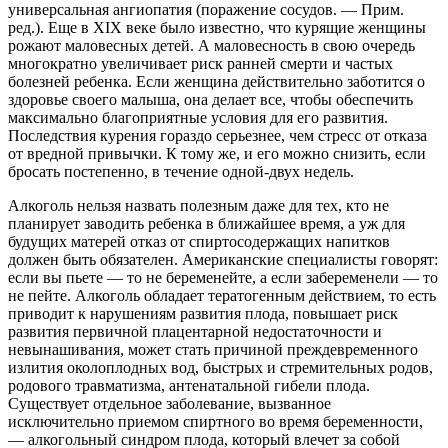
универсальная ангиопатия (поражение сосудов. — Прим.
ред.). Еще в XIX веке было известно, что курящие женщины
рожают маловесных детей. А маловесность в свою очередь
многократно увеличивает риск ранней смерти и частых
болезней ребенка. Если женщина действительно заботится о
здоровье своего малыша, она делает все, чтобы обеспечить
максимально благоприятные условия для его развития.
Последствия курения гораздо серьезнее, чем стресс от отказа
от вредной привычки. К тому же, и его можно снизить, если
бросать постепенно, в течение одной-двух недель.
Алкоголь нельзя назвать полезным даже для тех, кто не
планирует заводить ребенка в ближайшее время, а уж для
будущих матерей отказ от спиртосодержащих напитков
должен быть обязателен. Американские специалисты говорят:
если вы пьете — то не беременейте, а если забеременели — то
не пейте. Алкоголь обладает тератогенным действием, то есть
приводит к нарушениям развития плода, повышает риск
развития первичной плацентарной недостаточности и
невынашивания, может стать причиной преждевременного
излития околоплодных вод, быстрых и стремительных родов,
родового травматизма, антенатальной гибели плода.
Существует отдельное заболевание, вызванное
исключительно приемом спиртного во время беременности,
— алкогольный синдром плода, который влечет за собой