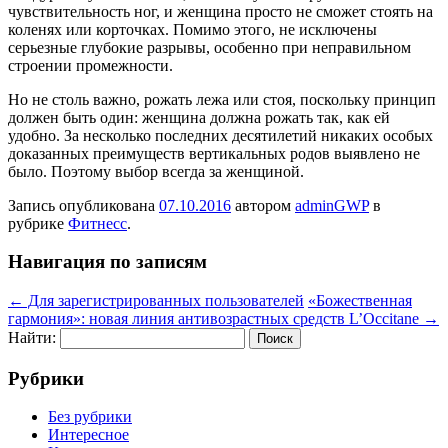
чувствительность ног, и женщина просто не сможет стоять на
коленях или корточках. Помимо этого, не исключены
серьезные глубокие разрывы, особенно при неправильном
строении промежности.
Но не столь важно, рожать лежа или стоя, поскольку принцип
должен быть один: женщина должна рожать так, как ей
удобно. За несколько последних десятилетий никаких особых
доказанных преимуществ вертикальных родов выявлено не
было. Поэтому выбор всегда за женщиной.
Запись опубликована
07.10.2016
автором
adminGWP
в
рубрике
Фитнесс
.
Навигация по записям
←
Для зарегистрированных пользователей
«Божественная
гармония»: новая линия антивозрастных средств L’Occitane
→
Найти:
Рубрики
Без рубрики
Интересное