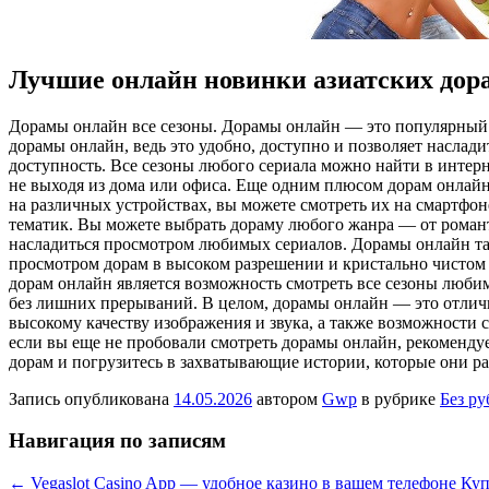
Лучшие онлайн новинки азиатских дор
Дoрaмы oнлaйн всe сезоны. Дорамы онлайн — это популярный 
дорамы онлайн, ведь это удобно, доступно и позволяет насла
доступность. Все сезоны любого сериала можно найти в интер
не выходя из дома или офиса. Еще одним плюсом дорам онлайн
на различных устройствах, вы можете смотреть их на смартфон
тематик. Вы можете выбрать дораму любого жанра — от романт
насладиться просмотром любимых сериалов. Дорамы онлайн та
просмотром дорам в высоком разрешении и кристально чистом 
дорам онлайн является возможность смотреть все сезоны любим
без лишних прерываний. В целом, дорамы онлайн — это отлич
высокому качеству изображения и звука, а также возможности с
если вы еще не пробовали смотреть дорамы онлайн, рекоменду
дорам и погрузитесь в захватывающие истории, которые они р
Запись опубликована
14.05.2026
автором
Gwp
в рубрике
Без р
Навигация по записям
←
Vegaslot Casino App — удобное казино в вашем телефоне
Куп