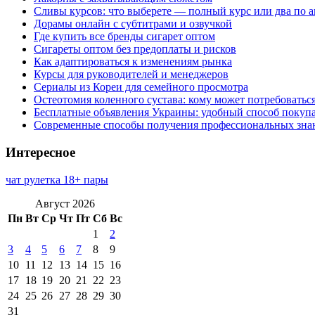
Сливы курсов: что выберете — полный курс или два по 
Дорамы онлайн с субтитрами и озвучкой
Где купить все бренды сигарет оптом
Сигареты оптом без предоплаты и рисков
Как адаптироваться к изменениям рынка
Курсы для руководителей и менеджеров
Сериалы из Кореи для семейного просмотра
Остеотомия коленного сустава: кому может потребоватьс
Бесплатные объявления Украины: удобный способ покупа
Современные способы получения профессиональных зна
Интересное
чат рулетка 18+ пары
Август 2026
Пн
Вт
Ср
Чт
Пт
Сб
Вс
1
2
3
4
5
6
7
8
9
10
11
12
13
14
15
16
17
18
19
20
21
22
23
24
25
26
27
28
29
30
31