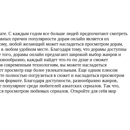
те. С каждым годом все больше людей предпочитают смотреть
лавных причин популярности дорам онлайн является их
этому, любой желающий может насладиться просмотром дорам,
 в любом удобном месте. Благодаря тому, что дорамы доступны
ме того, дорамы онлайн предлагают широкий выбор жанров и
азнообразию, каждый найдет что-то по душе и сможет
ря современным технологиям, вы можете насладиться
ает просмотр еще более увлекательным. Еще одним плюсом
ете полностью погрузиться в сюжет и насладиться просмотром
м формате. Благодаря доступности, разнообразию жанров,
е популярнее среди любителей азиатских сериалов. Так что,
ься просмотром любимых сериалов. Откройте для себя мир