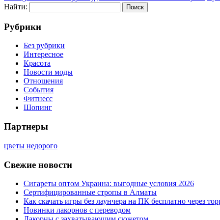
Найти:
Рубрики
Без рубрики
Интересное
Красота
Новости моды
Отношения
События
Фитнесс
Шопинг
Партнеры
цветы недорого
Свежие новости
Сигареты оптом Украина: выгодные условия 2026
Сертифицированные стропы в Алматы
Как скачать игры без лаунчера на ПК бесплатно через тор
Новинки лакорнов с переводом
Лакорны с захватывающим сюжетом