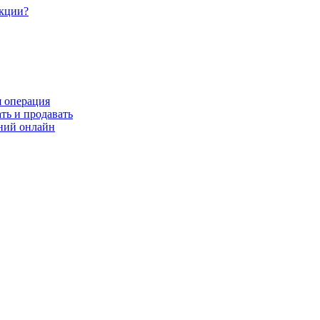
акции?
я операция
ть и продавать
ний онлайн