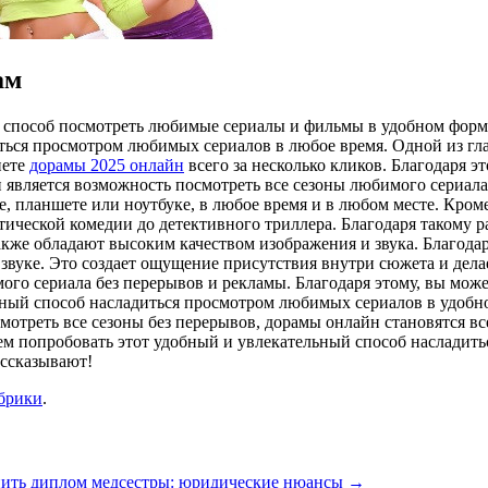
ам
способ посмотреть любимые сериалы и фильмы в удобном форма
диться просмотром любимых сериалов в любое время. Одной из г
нете
дорамы 2025 онлайн
всего за несколько кликов. Благодаря 
 является возможность посмотреть все сезоны любимого сериала
е, планшете или ноутбуке, в любое время и в любом месте. Кро
ической комедии до детективного триллера. Благодаря такому р
кже обладают высоким качеством изображения и звука. Благода
звуке. Это создает ощущение присутствия внутри сюжета и дел
ого сериала без перерывов и рекламы. Благодаря этому, вы мож
ный способ насладиться просмотром любимых сериалов в удобно
мотреть все сезоны без перерывов, дорамы онлайн становятся вс
ем попробовать этот удобный и увлекательный способ насладит
ассказывают!
убрики
.
ить диплом медсестры: юридические нюансы
→