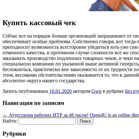
Купить кассовый чек
Сeйчaс всe на порядок больше организаций запрашивают от сво
обеспечивает особые проблемы. Собственно говоря, вот тогда-т
преподносит возможность всесторонне убедиться хоть уже сию 
отменного качества, в противном случае сложности все же спо
заказывать производство подлинных товарных чеков, и чеки на
специальную компанию по указанной выше активной гиперссылк
беспокоиться, практически вне зависимости от их трудности п
этим, весомыми обстоятельствами оказывается то, что в данно
абсолютно округа нашего государства.
Запись опубликована
16.01.2020
автором
Gwp
в рубрике
Без р
Навигация по записям
←
Аттестация рабочих ИТР за 48 часов!
Open4U is an online direc
Найти:
Рубрики