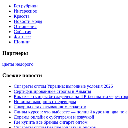
Без рубрики
Интересное
Красота
Новости моды
Отношения
События
Фитнесс
Шопинг
Партнеры
цветы недорого
Свежие новости
Сигареты оптом Украина: выгодные условия 2026
Сертифицированные стропы в Алматы
Как скачать игры без лаунчера на ПК бесплатно через тор
Новинки лакорнов с переводом
Лакорны с захватывающим сюжетом
Сливы курсов: что выберете — полный курс или два по 
Дорамы онлайн с субтитрами и озвучкой
Где купить все бренды сигарет оптом
Сигареты оптом без предоплаты и рисков