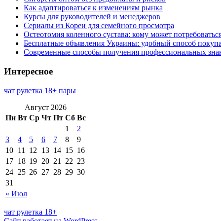
Как адаптироваться к изменениям рынка
Курсы для руководителей и менеджеров
Сериалы из Кореи для семейного просмотра
Остеотомия коленного сустава: кому может потребоватьс
Бесплатные объявления Украины: удобный способ покупа
Современные способы получения профессиональных зна
Интересное
чат рулетка 18+ пары
Август 2026
Пн
Вт
Ср
Чт
Пт
Сб
Вс
1
2
3
4
5
6
7
8
9
10
11
12
13
14
15
16
17
18
19
20
21
22
23
24
25
26
27
28
29
30
31
« Июл
чат рулетка 18+
Сайт работает на WordPress