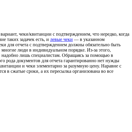
вариант, чеки/квитанции с подтверждением, что нередко, когда
ие таких задачек есть, и
левые чеки
— в указанном
чеки для отчета с подтверждением должны обязательно быть
и многие люди в индивидуальном порядке. Из-за этого,
и, надобно лишь специалистам. Обращаясь за помощью в
го рода документов для отчета гарантированно нет нужды
квитанции и чеки элементарно за разумную цену. Наравне с
ся в сжатые сроки, а их пересылка организована во все