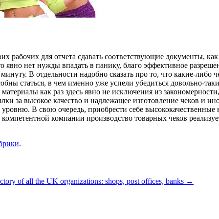
их рабочих для отчета сдавать соответствующие документы, как 
о явно нет нужды впадать в панику, благо эффективное разрешен
минуту. В отдельности надобно сказать про то, что какие-либо 
собны статься, в чем именно уже успели убедиться довольно-так
 материалы как раз здесь явно не исключения из закономерност
и за высокое качество и надлежащее изготовление чеков и ино
о уровню. В свою очередь, приобрести себе высококачественные 
й компетентной компании производство товарных чеков реализует
убрики
.
tory of all the UK organizations: shops, post offices, banks
→