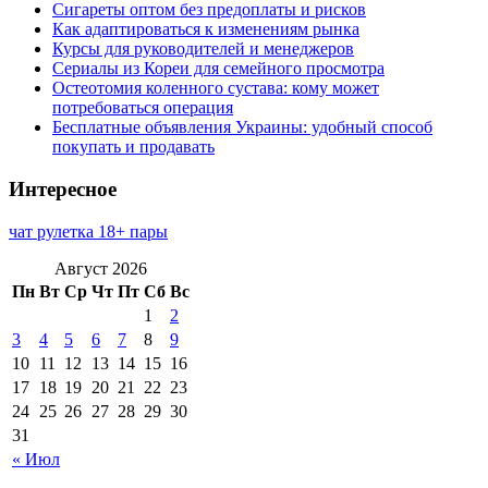
Сигареты оптом без предоплаты и рисков
Как адаптироваться к изменениям рынка
Курсы для руководителей и менеджеров
Сериалы из Кореи для семейного просмотра
Остеотомия коленного сустава: кому может
потребоваться операция
Бесплатные объявления Украины: удобный способ
покупать и продавать
Интересное
чат рулетка 18+ пары
Август 2026
Пн
Вт
Ср
Чт
Пт
Сб
Вс
1
2
3
4
5
6
7
8
9
10
11
12
13
14
15
16
17
18
19
20
21
22
23
24
25
26
27
28
29
30
31
« Июл