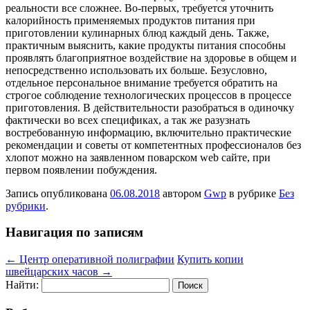
реальности все сложнее. Во-первых, требуется уточнить
калорийность применяемых продуктов питания при
приготовлении кулинарных блюд каждый день. Также,
практичным выяснить, какие продукты питания способны
проявлять благоприятное воздействие на здоровье в общем и
непосредственно использовать их больше. Безусловно,
отдельное персональное внимание требуется обратить на
строгое соблюдение технологических процессов в процессе
приготовления. В действительности разобраться в одиночку
фактически во всех спецификах, а так же разузнать
востребованную информацию, включительно практические
рекомендации и советы от компетентных профессионалов без
хлопот можно на заявленном поварском web сайте, при
первом появлении побуждения.
Запись опубликована
06.08.2018
автором
Gwp
в рубрике
Без
рубрики
.
Навигация по записям
←
Центр оперативной полиграфии
Купить копии
швейцарских часов
→
Найти: