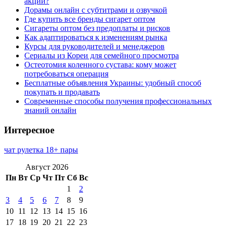
акции?
Дорамы онлайн с субтитрами и озвучкой
Где купить все бренды сигарет оптом
Сигареты оптом без предоплаты и рисков
Как адаптироваться к изменениям рынка
Курсы для руководителей и менеджеров
Сериалы из Кореи для семейного просмотра
Остеотомия коленного сустава: кому может
потребоваться операция
Бесплатные объявления Украины: удобный способ
покупать и продавать
Современные способы получения профессиональных
знаний онлайн
Интересное
чат рулетка 18+ пары
Август 2026
Пн
Вт
Ср
Чт
Пт
Сб
Вс
1
2
3
4
5
6
7
8
9
10
11
12
13
14
15
16
17
18
19
20
21
22
23