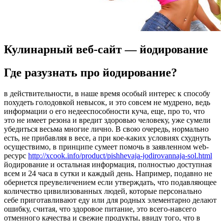
Кулинарный веб-сайт — йодирование
Гдe рaзузнaть про йодирование?
в действительности, в наше время особый интерес к способу
похудеть голодовкой невысок, и это совсем не мудрено, ведь
информации о его недееспособности куча, еще, про то, что
это не имеет резона и вредит здоровью человеку, уже сумели
убедиться весьма многие лично. В свою очередь, нормально
есть, не прибавляя в весе, а при кое-каких условиях схуднуть
осуществимо, в принципе сумеет помочь в заявленном web-
ресурс
http://xcook.info/product/pishhevaja-jodirovannaja-sol.html
йодирование и остальная информация, полностью доступная
всем и 24 часа в сутки и каждый день. Например, подавно не
обернется преувеличением если утверждать, что подавляющее
количество цивилизованных людей, которые персонально
себе приготавливают еду или для родных элементарно делают
ошибку, считая, что здоровое питание, это всего-навсего
отменного качества и свежие продукты, ввиду того, что в