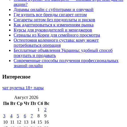
акции?
Дорамы онлайн с субтитрами и озвучкой
Где купить все бренды сигарет оптом
Сигареты оптом без предоплаты и рисков
Как адаптироваться к изменениям рынка
Курсы для руководителей и менеджеров
Сериалы из Кореи для семейного просмотра
Остеотомия коленного сустава: кому может
потребоваться операция
Бесплатные объявления Украины: удобный способ
покупать и продавать
Современные способы получения профессиональных
знаний онлайн
Интересное
чат рулетка 18+ пары
Август 2026
Пн
Вт
Ср
Чт
Пт
Сб
Вс
1
2
3
4
5
6
7
8
9
10
11
12
13
14
15
16