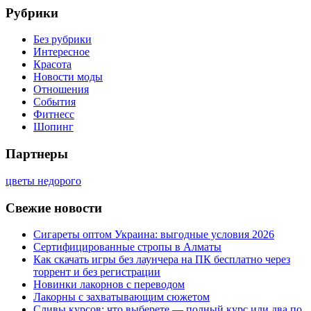
Рубрики
Без рубрики
Интересное
Красота
Новости моды
Отношения
События
Фитнесс
Шопинг
Партнеры
цветы недорого
Свежие новости
Сигареты оптом Украина: выгодные условия 2026
Сертифицированные стропы в Алматы
Как скачать игры без лаунчера на ПК бесплатно через
торрент и без регистрации
Новинки лакорнов с переводом
Лакорны с захватывающим сюжетом
Сливы курсов: что выберете — полный курс или два по