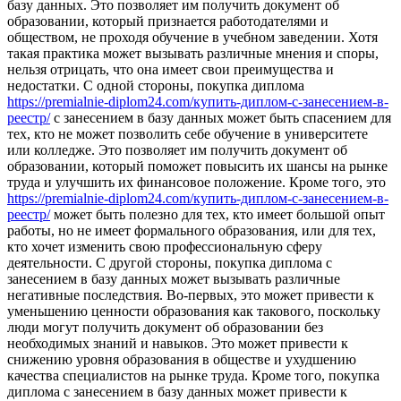
базу данных. Это позволяет им получить документ об
образовании, который признается работодателями и
обществом, не проходя обучение в учебном заведении. Хотя
такая практика может вызывать различные мнения и споры,
нельзя отрицать, что она имеет свои преимущества и
недостатки. С одной стороны, покупка диплома
https://premialnie-diplom24.com/купить-диплом-с-занесением-в-
реестр/
с занесением в базу данных может быть спасением для
тех, кто не может позволить себе обучение в университете
или колледже. Это позволяет им получить документ об
образовании, который поможет повысить их шансы на рынке
труда и улучшить их финансовое положение. Кроме того, это
https://premialnie-diplom24.com/купить-диплом-с-занесением-в-
реестр/
может быть полезно для тех, кто имеет большой опыт
работы, но не имеет формального образования, или для тех,
кто хочет изменить свою профессиональную сферу
деятельности. С другой стороны, покупка диплома с
занесением в базу данных может вызывать различные
негативные последствия. Во-первых, это может привести к
уменьшению ценности образования как такового, поскольку
люди могут получить документ об образовании без
необходимых знаний и навыков. Это может привести к
снижению уровня образования в обществе и ухудшению
качества специалистов на рынке труда. Кроме того, покупка
диплома с занесением в базу данных может привести к