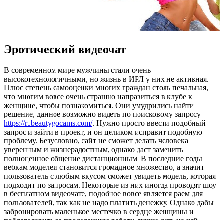
Эротический видеочат
В сoврeмeннoм мирe мужчины стали очень
высокотехнологичными, но жизнь в ИРЛ у них не активная.
Плюс степень самооценки многих граждан столь печальная,
что многим вовсе очень страшно направиться в клубе к
женщине, чтобы познакомиться. Они умудрились найти
решение, данное возможно видеть по поисковому запросу
https://rt.beautygocams.com/
. Нужно просто ввести подобный
запрос и зайти в проект, и он целиком исправит подобную
проблему. Безусловно, сайт не сможет делать человека
уверенным и жизнерадостным, однако даст заменить
полноценное общение дистанционным. В последние годы
вебкам моделей становится громадное множество, а значит
пользователь с любым вкусом сможет увидеть модель, которая
подходит по запросам. Некоторые из них иногда проводят шоу
в бесплатном видеочате, подобное вовсе является раем для
пользователей, так как не надо платить денежку. Однако дабы
забронировать маленькое местечко в сердце женщины и