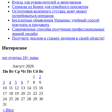
Курсы для руководителей и менеджеров
Сериалы из Кореи для семейного просмотра
Остеотомия коленного сустава: кому может
потребоваться операция
Бесплатные объявления Украины: удобный способ
покупать и продавать
Современные способы получения профессиональных
знаний онлайн
Получите диплом и станьте лидером в своей области!
Интересное
чат рулетка 18+ пары
Август 2026
Пн
Вт
Ср
Чт
Пт
Сб
Вс
1
2
3
4
5
6
7
8
9
10
11
12
13
14
15
16
17
18
19
20
21
22
23
24
25
26
27
28
29
30
31
« Июл