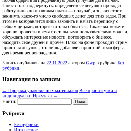
поблагодарить за проделанную работу, лучше дать на чай.
Плюс стоит подчеркнуть, определенные девушки проводят
работу лишь по правилам плати — получай, а значит стоит
закинуть какое-то число свободных денег для этих задач. При
этом не возбраняется лишь заходить и начать переписку с
вебкамщицами, которые готовы общаться. Также вы можете
хорошо провести время с остальными пользователями модели,
обсуждать интересные новости, поговорить о бизнесе,
находить себе друзей и прочее. Плюс на фоне проводит стрим
приятная девушка, это лишь добавляет приятной атмосферы
для времяпрепровождения.
Запись опубликована
22.11.2022
автором
Gwp
в рубрике
Без
рубрики
.
Навигация по записям
←
Продажа упаковочных материалов
Все проститутки и
индивидуалки Иркутска
→
Найти:
Рубрики
Без рубрики
Интересное