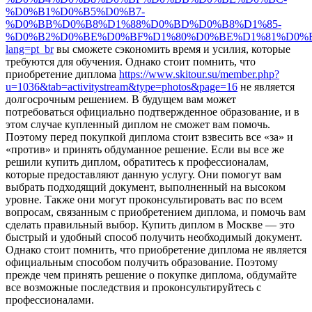
%D0%B1%D0%B5%D0%B7-
%D0%BB%D0%B8%D1%88%D0%BD%D0%B8%D1%85-
%D0%B2%D0%BE%D0%BF%D1%80%D0%BE%D1%81%D0%
lang=pt_br
вы сможете сэкономить время и усилия, которые
требуются для обучения. Однако стоит помнить, что
приобретение диплома
https://www.skitour.su/member.php?
u=1036&tab=activitystream&type=photos&page=16
не является
долгосрочным решением. В будущем вам может
потребоваться официально подтвержденное образование, и в
этом случае купленный диплом не сможет вам помочь.
Поэтому перед покупкой диплома стоит взвесить все «за» и
«против» и принять обдуманное решение. Если вы все же
решили купить диплом, обратитесь к профессионалам,
которые предоставляют данную услугу. Они помогут вам
выбрать подходящий документ, выполненный на высоком
уровне. Также они могут проконсультировать вас по всем
вопросам, связанным с приобретением диплома, и помочь вам
сделать правильный выбор. Купить диплом в Москве — это
быстрый и удобный способ получить необходимый документ.
Однако стоит помнить, что приобретение диплома не является
официальным способом получить образование. Поэтому
прежде чем принять решение о покупке диплома, обдумайте
все возможные последствия и проконсультируйтесь с
профессионалами.