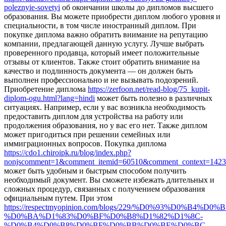
poleznyie-sovetyi
об окончании школы до дипломов высшего
образования. Вы можете приобрести диплом любого уровня и
специальности, в том числе иностранный диплом. При
покупке диплома важно обратить внимание на репутацию
компании, предлагающей данную услугу. Лучше выбрать
проверенного продавца, который имеет положительные
отзывы от клиентов. Также стоит обратить внимание на
качество и подлинность документа — он должен быть
выполнен профессионально и не вызывать подозрений.
Приобретение диплома
https://zerfoon.net/read-blog/75_kupit-
diplom-ogu.html?lang=hindi
может быть полезно в различных
ситуациях. Например, если у вас возникла необходимость
предоставить диплом для устройства на работу или
продолжения образования, но у вас его нет. Также диплом
может пригодиться при решении семейных или
иммиграционных вопросов. Покупка диплома
https://cdo1.chiroipk.ru/blog/index.php?
nonjscomment=1&comment_itemid=60510&comment_context=1423
может быть удобным и быстрым способом получить
необходимый документ. Вы сможете избежать длительных и
сложных процедур, связанных с получением образования
официальным путем. При этом
https://respectmyopinion.com/blogs/229/%D0%93%D0%B4%D0%B
%D0%BA%D1%83%D0%BF%D0%B8%D1%82%D1%8C-
%D0%B4%D0%B8%D0%BF%D0%BB%D0%BE%D0%BC-