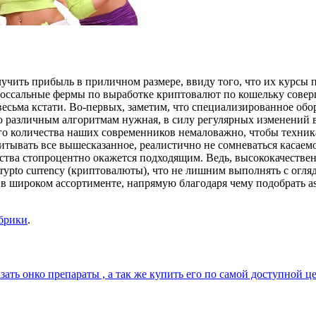
учить прибыль в приличном размере, ввиду того, что их курсы 
колоссальные фермы по выработке криптовалют по кошельку сове
 весьма кстати. Во-первых, заметим, что специализированное об
о различным алгоритмам нужная, в силу регулярных изменений 
го количества наших современников немаловажно, чтобы техник
итывать все вышесказанное, реалистично не сомневаться касаемо
ства стопроцентно окажется подходящим. Ведь, высококачестве
rypto currency (криптовалюты), что не лишним выполнять с огл
 в широком ассортименте, напрямую благодаря чему подобрать as
убрики
.
зать онко препараты , а так же купить его по самой доступной ц