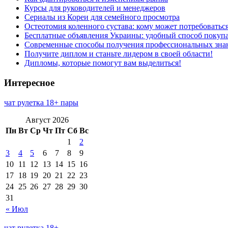
Курсы для руководителей и менеджеров
Сериалы из Кореи для семейного просмотра
Остеотомия коленного сустава: кому может потребоватьс
Бесплатные объявления Украины: удобный способ покупа
Современные способы получения профессиональных зна
Получите диплом и станьте лидером в своей области!
Дипломы, которые помогут вам выделиться!
Интересное
чат рулетка 18+ пары
Август 2026
Пн
Вт
Ср
Чт
Пт
Сб
Вс
1
2
3
4
5
6
7
8
9
10
11
12
13
14
15
16
17
18
19
20
21
22
23
24
25
26
27
28
29
30
31
« Июл
чат рулетка 18+