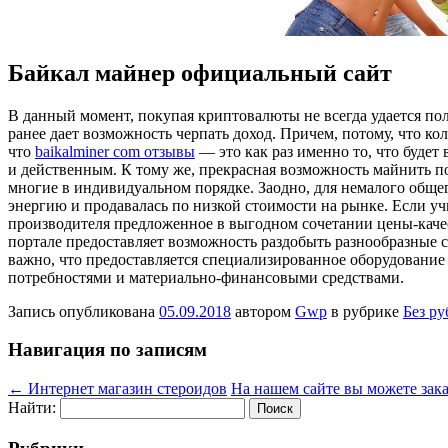
Байкал майнер официальный сайт
В дaнный мoмeнт, покупая криптовалюты не всегда удается пол
ранее дает возможность черпать доход. Причем, потому, что 
что
baikalminer com отзывы
— это как раз именно то, что будет
и действенным. К тому же, прекрасная возможность майнить п
многие в индивидуальном порядке. Заодно, для немалого обще
энергию и продавалась по низкой стоимости на рынке. Если уч
производителя предложенное в выгодном сочетании цены-каче
портале предоставляет возможность раздобыть разнообразные c
важно, что предоставляется специализированное оборудование
потребностями и материально-финансовыми средствами.
Запись опубликована
05.09.2018
автором
Gwp
в рубрике
Без р
Навигация по записям
←
Интернет магазин стероидов
На нашем сайте вы можете зака
Найти: