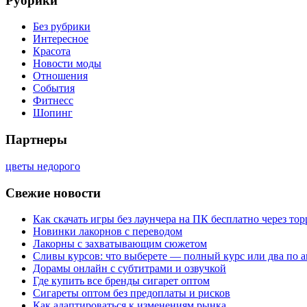
Рубрики
Без рубрики
Интересное
Красота
Новости моды
Отношения
События
Фитнесс
Шопинг
Партнеры
цветы недорого
Свежие новости
Как скачать игры без лаунчера на ПК бесплатно через тор
Новинки лакорнов с переводом
Лакорны с захватывающим сюжетом
Сливы курсов: что выберете — полный курс или два по 
Дорамы онлайн с субтитрами и озвучкой
Где купить все бренды сигарет оптом
Сигареты оптом без предоплаты и рисков
Как адаптироваться к изменениям рынка