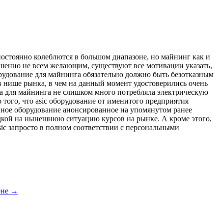
постоянно колеблются в большом диапазоне, но майнинг как и
ршенно не всем желающим, существуют все мотивации указать,
орудование для майнинга обязательно должно быть безотказным
в нише рынка, в чем на данный момент удостоверились очень
а для майнинга не слишком много потребляла электрическую
 того, что asic оборудование от именитого предприятия
нное оборудование анонсированное на упомянутом ранее
ядкой на нынешнюю ситуацию курсов на рынке. А кроме этого,
ic запросто в полном соответствии с персональными
ене
→