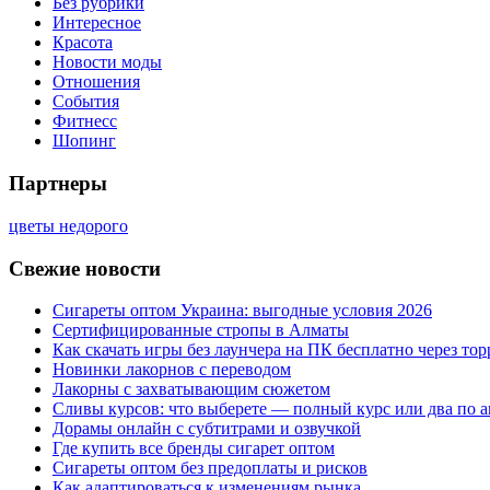
Без рубрики
Интересное
Красота
Новости моды
Отношения
События
Фитнесс
Шопинг
Партнеры
цветы недорого
Свежие новости
Сигареты оптом Украина: выгодные условия 2026
Сертифицированные стропы в Алматы
Как скачать игры без лаунчера на ПК бесплатно через тор
Новинки лакорнов с переводом
Лакорны с захватывающим сюжетом
Сливы курсов: что выберете — полный курс или два по 
Дорамы онлайн с субтитрами и озвучкой
Где купить все бренды сигарет оптом
Сигареты оптом без предоплаты и рисков
Как адаптироваться к изменениям рынка