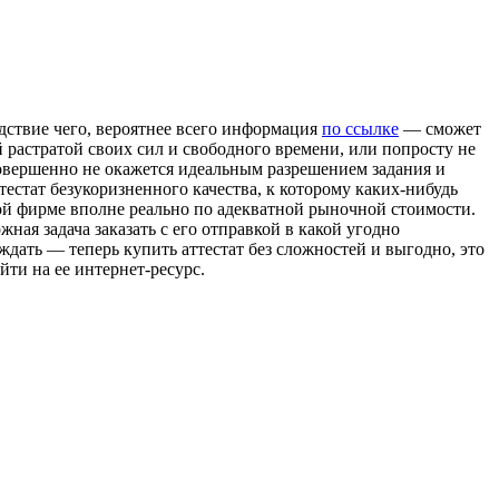
едствие чего, вероятнее всего информация
по ссылке
— сможет
ой растратой своих сил и свободного времени, или попросту не
совершенно не окажется идеальным разрешением задания и
естат безукоризненного качества, к которому каких-нибудь
мой фирме вполне реально по адекватной рыночной стоимости.
ная задача заказать с его отправкой в какой угодно
дать — теперь купить аттестат без сложностей и выгодно, это
йти на ее интернет-ресурс.