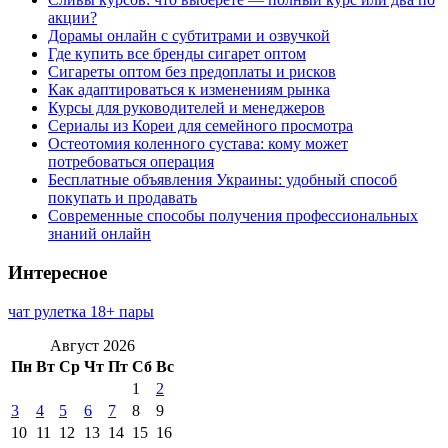
акции?
Дорамы онлайн с субтитрами и озвучкой
Где купить все бренды сигарет оптом
Сигареты оптом без предоплаты и рисков
Как адаптироваться к изменениям рынка
Курсы для руководителей и менеджеров
Сериалы из Кореи для семейного просмотра
Остеотомия коленного сустава: кому может
потребоваться операция
Бесплатные объявления Украины: удобный способ
покупать и продавать
Современные способы получения профессиональных
знаний онлайн
Интересное
чат рулетка 18+ пары
Август 2026
Пн
Вт
Ср
Чт
Пт
Сб
Вс
1
2
3
4
5
6
7
8
9
10
11
12
13
14
15
16