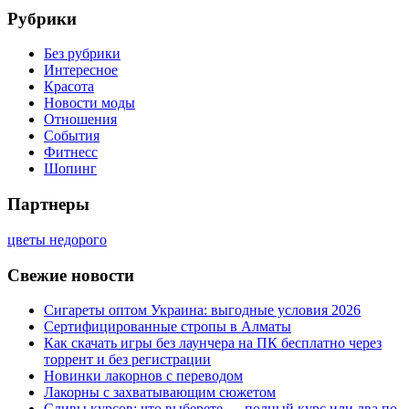
Рубрики
Без рубрики
Интересное
Красота
Новости моды
Отношения
События
Фитнесс
Шопинг
Партнеры
цветы недорого
Свежие новости
Сигареты оптом Украина: выгодные условия 2026
Сертифицированные стропы в Алматы
Как скачать игры без лаунчера на ПК бесплатно через
торрент и без регистрации
Новинки лакорнов с переводом
Лакорны с захватывающим сюжетом
Сливы курсов: что выберете — полный курс или два по