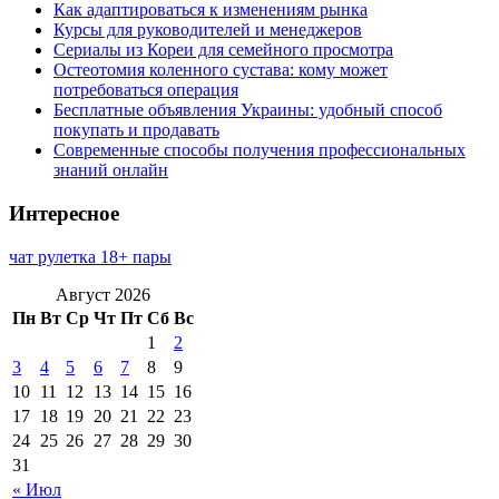
Как адаптироваться к изменениям рынка
Курсы для руководителей и менеджеров
Сериалы из Кореи для семейного просмотра
Остеотомия коленного сустава: кому может
потребоваться операция
Бесплатные объявления Украины: удобный способ
покупать и продавать
Современные способы получения профессиональных
знаний онлайн
Интересное
чат рулетка 18+ пары
Август 2026
Пн
Вт
Ср
Чт
Пт
Сб
Вс
1
2
3
4
5
6
7
8
9
10
11
12
13
14
15
16
17
18
19
20
21
22
23
24
25
26
27
28
29
30
31
« Июл