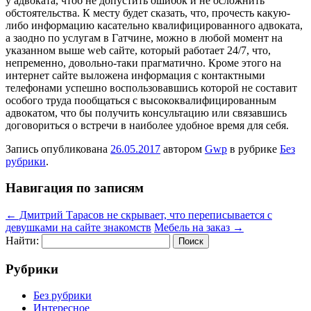
у адвоката, чтоб не допустить ошибок и не осложнить
обстоятельства. К месту будет сказать, что, прочесть какую-
либо информацию касательно квалифицированного адвоката,
а заодно по услугам в Гатчине, можно в любой момент на
указанном выше web сайте, который работает 24/7, что,
непременно, довольно-таки прагматично. Кроме этого на
интернет сайте выложена информация с контактными
телефонами успешно воспользовавшись которой не составит
особого труда пообщаться с высококвалифицированным
адвокатом, что бы получить консультацию или связавшись
договориться о встречи в наиболее удобное время для себя.
Запись опубликована
26.05.2017
автором
Gwp
в рубрике
Без
рубрики
.
Навигация по записям
←
Дмитрий Тарасов не скрывает, что переписывается с
девушками на сайте знакомств
Мебель на заказ
→
Найти:
Рубрики
Без рубрики
Интересное