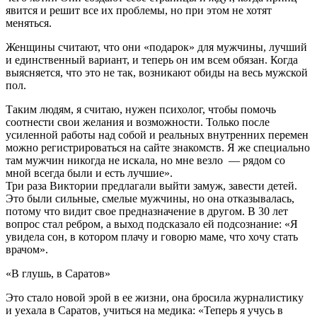
явится и решит все их проблемы, но при этом не хотят
меняться.
Женщины считают, что они «подарок» для мужчины, лучший
и единственный вариант, и теперь он им всем обязан. Когда
выясняется, что это не так, возникают обиды на весь мужской
пол.
Таким людям, я считаю, нужен психолог, чтобы помочь
соотнести свои желания и возможности. Только после
усиленной работы над собой и реальных внутренних перемен
можно регистрироваться на сайте знакомств. Я же специально
там мужчин никогда не искала, но мне везло — рядом со
мной всегда были и есть лучшие».
Три раза Виктории предлагали выйти замуж, завести детей.
Это были сильные, смелые мужчины, но она отказывалась,
потому что видит свое предназначение в другом. В 30 лет
вопрос стал ребром, а выход подсказало ей подсознание: «Я
увидела сон, в котором плачу и говорю маме, что хочу стать
врачом».
«В глушь, в Саратов»
Это стало новой эрой в ее жизни, она бросила журналистику
и уехала в Саратов, учиться на медика: «Теперь я учусь в