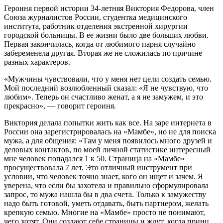
Героиня первой истории 34-летняя Виктория Федорова, член
Союза журналистов России, студентка медицинского
института, работник отделения экстренной хирургии
городской больницы. В ее жизни было две больших любви.
Первая закончилась, когда от любимого парня случайно
забеременела другая. Вторая же не сложилась по причине
разных характеров.
«Мужчины чувствовали, что у меня нет цели создать семью.
Мой последний возлюбленный сказал: «Я не чувствую, что
любим». Теперь он счастливо женат, а я не замужем, и это
прекрасно», — говорит героиня.
Виктория делала попытки жить как все. На заре интернета в
России она зарегистрировалась на «Мамбе», но не для поиска
мужа, а для общения: «Там у меня появилось много друзей и
деловых контактов, по моей личной статистике интересный
мне человек попадался 1 к 50. Страница на «Мамбе»
просуществовала 7 лет. Это отличный инструмент при
условии, что человек точно знает, кого он ищет и зачем. Я
уверена, что если бы захотела и правильно сформулировала
запрос, то мужа нашла бы в два счета. Только к замужеству
надо быть готовой, уметь отдавать, быть партнером, желать
крепкую семью. Многие на «Мамбе» просто не понимают,
чего хотят. Они создают себе страницы и ждут, когда принц