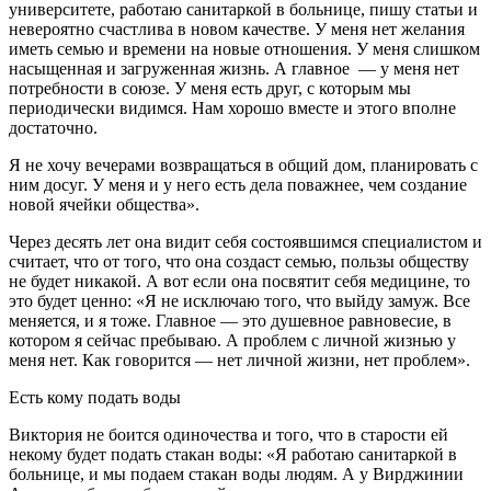
университете, работаю санитаркой в больнице, пишу статьи и
невероятно счастлива в новом качестве. У меня нет желания
иметь семью и времени на новые отношения. У меня слишком
насыщенная и загруженная жизнь. А главное — у меня нет
потребности в союзе. У меня есть друг, с которым мы
периодически видимся. Нам хорошо вместе и этого вполне
достаточно.
Я не хочу вечерами возвращаться в общий дом, планировать с
ним досуг. У меня и у него есть дела поважнее, чем создание
новой ячейки общества».
Через десять лет она видит себя состоявшимся специалистом и
считает, что от того, что она создаст семью, пользы обществу
не будет никакой. А вот если она посвятит себя медицине, то
это будет ценно: «Я не исключаю того, что выйду замуж. Все
меняется, и я тоже. Главное — это душевное равновесие, в
котором я сейчас пребываю. А проблем с личной жизнью у
меня нет. Как говорится — нет личной жизни, нет проблем».
Есть кому подать воды
Виктория не боится одиночества и того, что в старости ей
некому будет подать стакан воды: «Я работаю санитаркой в
больнице, и мы подаем стакан воды людям. А у Вирджинии