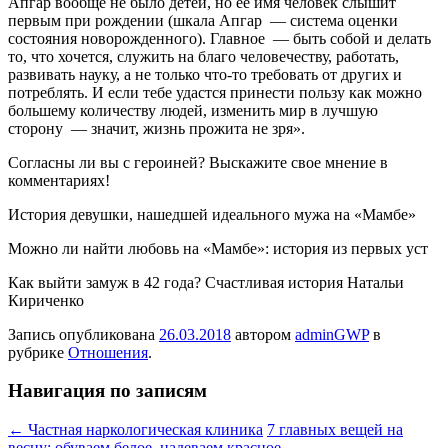
Апгар вообще не было детей, но ее имя человек слышит
первым при рождении (шкала Апгар — система оценки
состояния новорожденного). Главное — быть собой и делать
то, что хочется, служить на благо человечеству, работать,
развивать науку, а не только что-то требовать от других и
потреблять. И если тебе удастся принести пользу как можно
большему количеству людей, изменить мир в лучшую
сторону — значит, жизнь прожита не зря».
Согласны ли вы с героиней? Выскажите свое мнение в
комментариях!
История девушки, нашедшей идеального мужа на «Мамбе»
Можно ли найти любовь на «Мамбе»: история из первых уст
Как выйти замуж в 42 года? Счастливая история Натальи
Кириченко
Запись опубликована
26.03.2018
автором
adminGWP
в
рубрике
Отношения
.
Навигация по записям
←
Частная наркологическая клиника
7 главных вещей на
весну: обуваем белое, надеваем красное
→