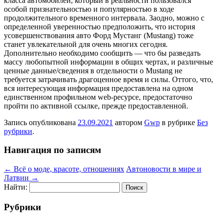
класса автомобилей, который в реальности пользовался
особой признательностью и популярностью в ходе
продолжительного временного интервала. Заодно, можно с
определенной уверенностью предположить, что история
усовершенствования авто Форд Мустанг (Mustang) тоже
станет увлекательной для очень многих сегодня.
Дополнительно необходимо сообщить — что бы разведать
массу любопытной информации в общих чертах, и различные
ценные данные/сведения в отдельности о Mustang не
требуется затрачивать драгоценное время и силы. Оттого, что,
вся интересующая информация предоставлена на одном
единственном профильном web-ресурсе, предостаточно
пройти по активной ссылке, прежде предоставленной.
Запись опубликована
23.09.2021
автором
Gwp
в рубрике
Без
рубрики
.
Навигация по записям
←
Всё о моде, красоте, отношениях
Автоновости в мире и
Латвии
→
Найти:
Рубрики