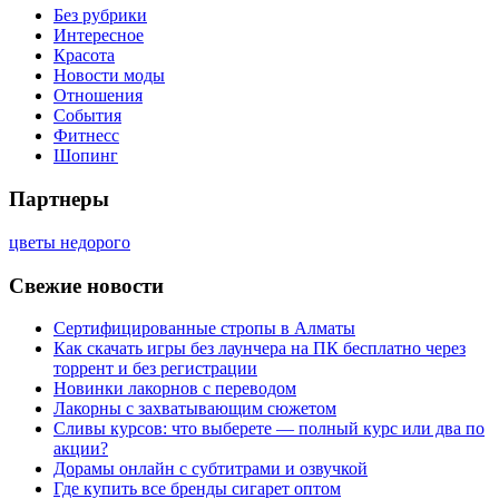
Без рубрики
Интересное
Красота
Новости моды
Отношения
События
Фитнесс
Шопинг
Партнеры
цветы недорого
Свежие новости
Сертифицированные стропы в Алматы
Как скачать игры без лаунчера на ПК бесплатно через
торрент и без регистрации
Новинки лакорнов с переводом
Лакорны с захватывающим сюжетом
Сливы курсов: что выберете — полный курс или два по
акции?
Дорамы онлайн с субтитрами и озвучкой
Где купить все бренды сигарет оптом