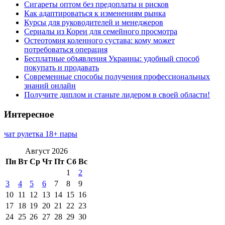
Сигареты оптом без предоплаты и рисков
Как адаптироваться к изменениям рынка
Курсы для руководителей и менеджеров
Сериалы из Кореи для семейного просмотра
Остеотомия коленного сустава: кому может
потребоваться операция
Бесплатные объявления Украины: удобный способ
покупать и продавать
Современные способы получения профессиональных
знаний онлайн
Получите диплом и станьте лидером в своей области!
Интересное
чат рулетка 18+ пары
Август 2026
Пн
Вт
Ср
Чт
Пт
Сб
Вс
1
2
3
4
5
6
7
8
9
10
11
12
13
14
15
16
17
18
19
20
21
22
23
24
25
26
27
28
29
30