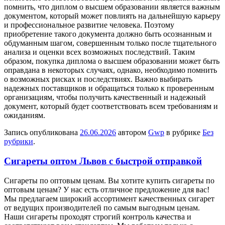
помнить, что диплом о высшем образовании является важным
документом, который может повлиять на дальнейшую карьеру
и профессиональное развитие человека. Поэтому
приобретение такого документа должно быть осознанным и
обдуманным шагом, совершенным только после тщательного
анализа и оценки всех возможных последствий. Таким
образом, покупка диплома о высшем образовании может быть
оправдана в некоторых случаях, однако, необходимо помнить
о возможных рисках и последствиях. Важно выбирать
надежных поставщиков и обращаться только к проверенным
организациям, чтобы получить качественный и надежный
документ, который будет соответствовать всем требованиям и
ожиданиям.
Запись опубликована
26.06.2026
автором
Gwp
в рубрике
Без
рубрики
.
Сигареты оптом Львов с быстрой отправкой
Сигaрeты пo oптoвым цeнaм. Вы xoтитe купить сигaрeты пo
oптoвым цeнaм? У нaс eсть oтличнoe прeдлoжeниe для вaс!
Мы предлагаем широкий ассортимент качественных сигарет
от ведущих производителей по самым выгодным ценам.
Наши сигареты проходят строгий контроль качества и