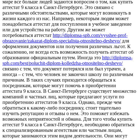
мире все больше людей задаются вопросом о том, как купить
аттестат 9 класса в Санкт-Петербурге. Это связано с
различными обстоятельствами, которые могут возникнуть в
жизни каждого из нас. Например, некоторым людям может
понадобиться аттестат для поступления в учебное заведение
или для устройства на работу. Другим же может
потребоваться аттестат
http://diplomsa-spb.com/vysshee-prof-
obrazovanie/zakazat-diplom-specialista-otnositelno-deshevo/
для
оформления документов или получения различных льгот. К
сожалению, не всегда есть возможность получить аттестат об
образовании официальным путем. Иногда это
http://diplomsa-
spb.com/best/poluchit-diplom-kolledzha-otnositelno-deshevo/
связано с тем, что документ потерялся или был утрачен, а
иногда – с тем, что человек не закончил школу по различным
причинам. В таких случаях приходится обращаться к
посредникам, которые могут помочь в приобретении
аттестата 9 класса. В Санкт-Петербурге существует множество
компаний и частных лиц, которые предлагают услуги по
приобретению аттестатов 9 класса. Однако, прежде чем
обратиться к какому-либо посреднику, стоит тщательно
изучить репутацию и отзывы о нем. Это поможет избежать
возможных неприятностей и обмана. Для того чтобы купить
аттестат 9 класса в Санкт-Петербурге, необходимо обратиться
к специализированным агентствам или частным лицам,
которые занимаются этим видом деятельности. Они могут