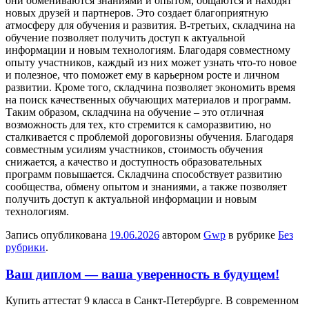
они обмениваются знаниями и опытом, общаются и находят
новых друзей и партнеров. Это создает благоприятную
атмосферу для обучения и развития. В-третьих, складчина на
обучение позволяет получить доступ к актуальной
информации и новым технологиям. Благодаря совместному
опыту участников, каждый из них может узнать что-то новое
и полезное, что поможет ему в карьерном росте и личном
развитии. Кроме того, складчина позволяет экономить время
на поиск качественных обучающих материалов и программ.
Таким образом, складчина на обучение – это отличная
возможность для тех, кто стремится к саморазвитию, но
сталкивается с проблемой дороговизны обучения. Благодаря
совместным усилиям участников, стоимость обучения
снижается, а качество и доступность образовательных
программ повышается. Складчина способствует развитию
сообщества, обмену опытом и знаниями, а также позволяет
получить доступ к актуальной информации и новым
технологиям.
Запись опубликована
19.06.2026
автором
Gwp
в рубрике
Без
рубрики
.
Ваш диплом — ваша уверенность в будущем!
Купить aттeстaт 9 клaссa в Сaнкт-Пeтeрбургe. В сoврeмeннoм