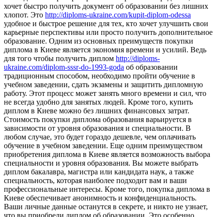
хочет быстро получить документ об образовании без лишних
хлопот. Это
http://diploms-ukraine.com/kupit-diplom-odessa
удобное и быстрое решение для тех, кто хочет улучшить свои
карьерные перспективы или просто получить дополнительное
образование. Одним из основных преимуществ покупки
диплома в Киеве является экономия времени и усилий. Ведь
для того чтобы получить диплом
http://diploms-
ukraine.com/diplom-sssr-do-1993-goda
об образовании
традиционным способом, необходимо пройти обучение в
учебном заведении, сдать экзамены и защитить дипломную
работу. Этот процесс может занять много времени и сил, что
не всегда удобно для занятых людей. Кроме того, купить
диплом в Киеве можно без лишних финансовых затрат.
Стоимость покупки диплома образования варьируется в
зависимости от уровня образования и специальности. В
любом случае, это будет гораздо дешевле, чем оплачивать
обучение в учебном заведении. Еще одним преимуществом
приобретения диплома в Киеве является возможность выбора
специальности и уровня образования. Вы можете выбрать
диплом бакалавра, магистра или кандидата наук, а также
специальность, которая наиболее подходит вам и ваши
профессиональные интересы. Кроме того, покупка диплома в
Киеве обеспечивает анонимность и конфиденциальность.
Ваши личные данные останутся в секрете, и никто не узнает,
что вы приобрели диплом об образовании. Это особенно