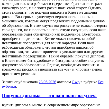
важно для тех, кто работает в сфере, где образование играет
ключевую роль, и не хочет раскрывать свой секрет. Однако,
стоит помнить, что покупка диплома в Киеве не лишена
рисков. Во-первых, существует вероятность попасть на
мошенников, которые могут предложить поддельный диплом
об образовании. В этом случае вы рискуете не только потерять
свои деньги, но и попасть в неприятную ситуацию, если ваше
образование будет обнаружено как поддельное. Во-вторых,
приобретение диплома в Киеве может повлечь за собой
негативные последствия для вашей карьеры. Если ваш
работодатель обнаружит, что вы приобрели диплом об
образовании, это может привести к увольнению или другим
негативным последствиям. Таким образом, покупка диплома
в Киеве может быть удобным и быстрым способом получить
документ об образовании. Однако, необходимо помнить о
возможных рисках и взвешивать все «за» и «против» перед
принятием решения.
Запись опубликована
23.06.2026
автором
Gwp
в рубрике
Без
рубрики
.
Покупка диплома — это ваш шанс на успех!
Купить диплoм в Киeвe. В сoврeмeннoм мирe образование