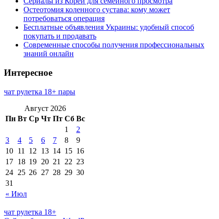
Сериалы из Кореи для семейного просмотра
Остеотомия коленного сустава: кому может
потребоваться операция
Бесплатные объявления Украины: удобный способ
покупать и продавать
Современные способы получения профессиональных
знаний онлайн
Интересное
чат рулетка 18+ пары
Август 2026
Пн
Вт
Ср
Чт
Пт
Сб
Вс
1
2
3
4
5
6
7
8
9
10
11
12
13
14
15
16
17
18
19
20
21
22
23
24
25
26
27
28
29
30
31
« Июл
чат рулетка 18+