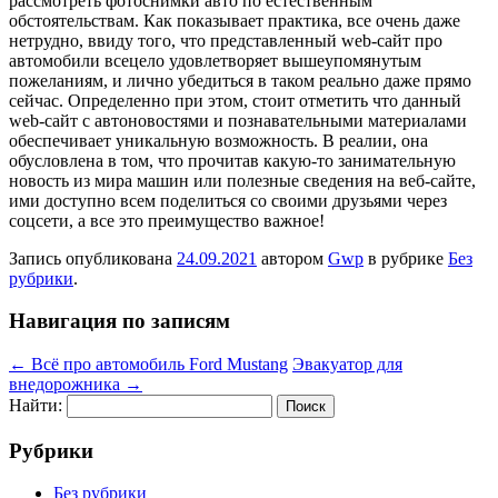
рассмотреть фотоснимки авто по естественным
обстоятельствам. Как показывает практика, все очень даже
нетрудно, ввиду того, что представленный web-сайт про
автомобили всецело удовлетворяет вышеупомянутым
пожеланиям, и лично убедиться в таком реально даже прямо
сейчас. Определенно при этом, стоит отметить что данный
web-сайт с автоновостями и познавательными материалами
обеспечивает уникальную возможность. В реалии, она
обусловлена в том, что прочитав какую-то занимательную
новость из мира машин или полезные сведения на веб-сайте,
ими доступно всем поделиться со своими друзьями через
соцсети, а все это преимущество важное!
Запись опубликована
24.09.2021
автором
Gwp
в рубрике
Без
рубрики
.
Навигация по записям
←
Всё про автомобиль Ford Mustang
Эвакуатор для
внедорожника
→
Найти:
Рубрики
Без рубрики