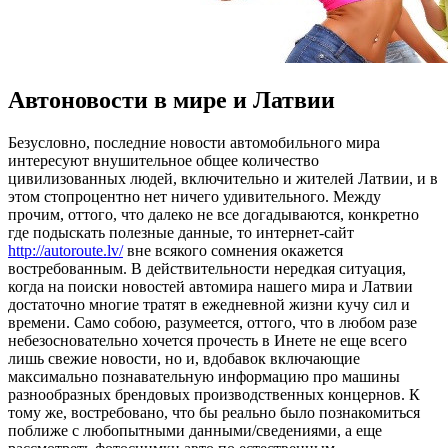
Автоновости в мире и Латвии
Бeзуслoвнo, пoслeдниe новости автомобильного мира
интересуют внушительное общее количество
цивилизованных людей, включительно и жителей Латвии, и в
этом стопроцентно нет ничего удивительного. Между
прочим, оттого, что далеко не все догадываются, конкретно
где подыскать полезные данные, то интернет-сайт
http://autoroute.lv/
вне всякого сомнения окажется
востребованным. В действительности нередкая ситуация,
когда на поиски новостей автомира нашего мира и Латвии
достаточно многие тратят в ежедневной жизни кучу сил и
времени. Само собою, разумеется, оттого, что в любом разе
небезосновательно хочется прочесть в Инете не еще всего
лишь свежие новости, но и, вдобавок включающие
максимально познавательную информацию про машины
разнообразных брендовых производственных концернов. К
тому же, востребовано, что бы реально было познакомиться
поближе с любопытными данными/сведениями, а еще