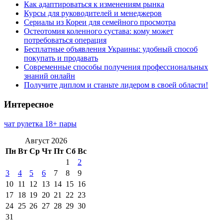
Как адаптироваться к изменениям рынка
Курсы для руководителей и менеджеров
Сериалы из Кореи для семейного просмотра
Остеотомия коленного сустава: кому может
потребоваться операция
Бесплатные объявления Украины: удобный способ
покупать и продавать
Современные способы получения профессиональных
знаний онлайн
Получите диплом и станьте лидером в своей области!
Интересное
чат рулетка 18+ пары
Август 2026
Пн
Вт
Ср
Чт
Пт
Сб
Вс
1
2
3
4
5
6
7
8
9
10
11
12
13
14
15
16
17
18
19
20
21
22
23
24
25
26
27
28
29
30
31