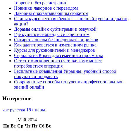
торрент и без регистрации
Новинки лакорнов с переводом
Лакорны с захватывающим сюжетом
Сливы курсов: что выберете — полный курс или два по
акции?
Дорамы онлайн с субтитрами и озвучкой
Где купить все бренды сигарет оптом
Сигареты оптом без предоплаты и рисков
Как адаптироваться к изменениям рынка
Курсы для руководителей и менеджеров
Сериалы из Кореи для семейного просмотра
Остеотомия коленного сустава: кому может
потребоваться операция
Бесплатные объявления Украины: удобный способ
покупать и продавать
Современные способы получения профессиональных
знаний онлайн
Интересное
чат рулетка 18+ пары
Май 2024
Пн
Вт
Ср
Чт
Пт
Сб
Вс