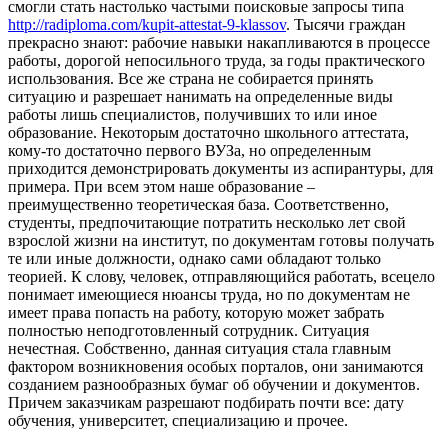
смогли стать настолько частыми поисковые запросы типа
http://radiploma.com/kupit-attestat-9-klassov
. Тысячи граждан
прекрасно знают: рабочие навыки накапливаются в процессе
работы, дорогой непосильного труда, за годы практического
использования. Все же страна не собирается принять
ситуацию и разрешает нанимать на определенные виды
работы лишь специалистов, получивших то или иное
образование. Некоторым достаточно школьного аттестата,
кому-то достаточно первого ВУЗа, но определенным
приходится демонстрировать документы из аспирантуры, для
примера. При всем этом наше образование –
преимущественно теоретическая база. Соответственно,
студенты, предпочитающие потратить несколько лет свой
взрослой жизни на институт, по документам готовы получать
те или иные должности, однако сами обладают только
теорией. К слову, человек, отправляющийся работать, всецело
понимает имеющиеся нюансы труда, но по документам не
имеет права попасть на работу, которую может забрать
полностью неподготовленный сотрудник. Ситуация
нечестная. Собственно, данная ситуация стала главным
фактором возникновения особых порталов, они занимаются
созданием разнообразных бумаг об обучении и документов.
Причем заказчикам разрешают подбирать почти все: дату
обучения, университет, специализацию и прочее.