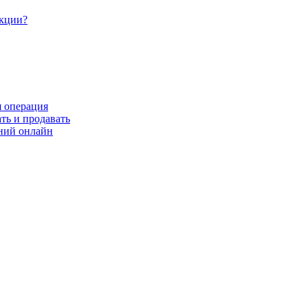
акции?
я операция
ть и продавать
ний онлайн