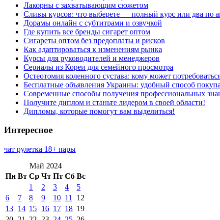
Лакорны с захватывающим сюжетом
Сливы курсов: что выберете — полный курс или два по 
Дорамы онлайн с субтитрами и озвучкой
Где купить все бренды сигарет оптом
Сигареты оптом без предоплаты и рисков
Как адаптироваться к изменениям рынка
Курсы для руководителей и менеджеров
Сериалы из Кореи для семейного просмотра
Остеотомия коленного сустава: кому может потребоватьс
Бесплатные объявления Украины: удобный способ покупа
Современные способы получения профессиональных зна
Получите диплом и станьте лидером в своей области!
Дипломы, которые помогут вам выделиться!
Интересное
чат рулетка 18+ пары
Май 2024
Пн
Вт
Ср
Чт
Пт
Сб
Вс
1
2
3
4
5
6
7
8
9
10
11
12
13
14
15
16
17
18
19
20
21
22
23
24
25
26