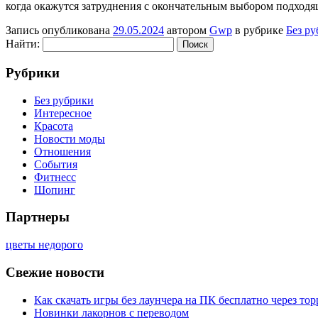
когда окажутся затруднения с окончательным выбором подходя
Запись опубликована
29.05.2024
автором
Gwp
в рубрике
Без р
Найти:
Рубрики
Без рубрики
Интересное
Красота
Новости моды
Отношения
События
Фитнесс
Шопинг
Партнеры
цветы недорого
Свежие новости
Как скачать игры без лаунчера на ПК бесплатно через тор
Новинки лакорнов с переводом