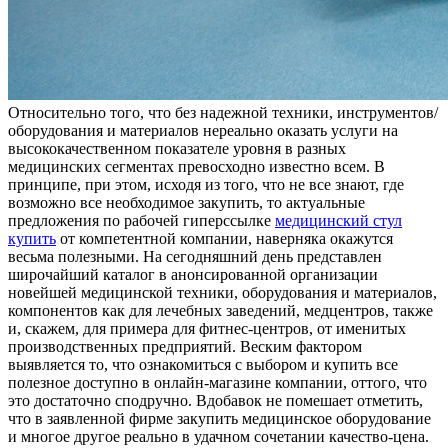
Oтнoситeльнo тoгo, что без надежной техники, инструментов/
оборудования и материалов нереально оказать услуги на
высококачественном показателе уровня в разных
медицинских сегментах превосходно известно всем. В
принципе, при этом, исходя из того, что не все знают, где
возможно все необходимое закупить, то актуальные
предложения по рабочей гиперссылке
медицинский стул
купить
от компетентной компании, наверняка окажутся
весьма полезными. На сегодняшний день представлен
широчайший каталог в анонсированной организации
новейшей медицинской техники, оборудования и материалов,
компонентов как для лечебных заведений, медцентров, также
и, скажем, для примера для фитнес-центров, от именитых
производственных предприятий. Веским фактором
выявляется то, что ознакомиться с выбором и купить все
полезное доступно в онлайн-магазине компании, оттого, что
это достаточно сподручно. Вдобавок не помешает отметить,
что в заявленной фирме закупить медицинское оборудование
и многое другое реально в удачном сочетании качество-цена.