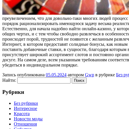
преувеличением, что для довольно-таки многих людей процесс 
порядок рационализировать имеющуюся задачу весьма реалист
Естественно, для начала надобно найти онлайн-казино, у котор
общих чертах, и с тем чтобы свободно развлечься в особенност
происходит порой, трудностей не появится с желанным развлече
Интернет, в котором предоставят солидные бонусы, как новым 
поставить добавочные ставки, в сущности, благодаря которым в
присутствует широкий ассортимент слотов и постоянно организ
досуге. На самом деле, всем указанным требованиям соответс
убедиться в индивидуальном порядке.
Запись опубликована
05.05.2024
автором
Gwp
в рубрике
Без р
Найти:
Рубрики
Без рубрики
Интересное
Красота
Новости моды
Отношения