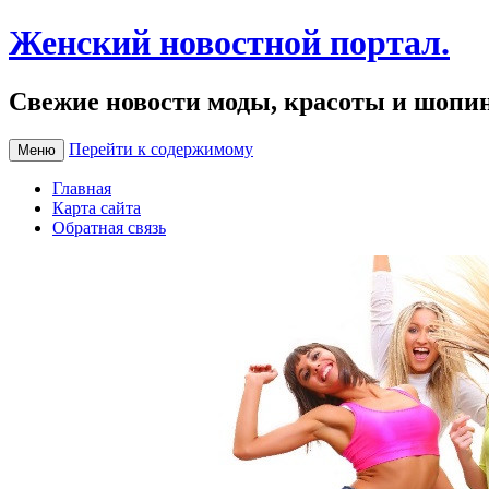
Женский новостной портал.
Свежие новости моды, красоты и шопи
Перейти к содержимому
Меню
Главная
Карта сайта
Обратная связь